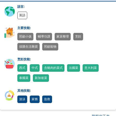
語言:
英語
主要技能:
照顧小孩
輔導功課
家居整理
烹飪
採購生活雜貨
照顧寵物
烹飪技能:
西式
中式
含豬肉的菜式
法國菜
意大利菜
泰國菜
新加坡菜
其他技能:
游泳
家務
急救