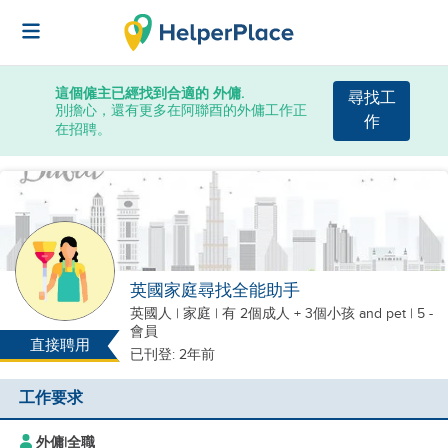
這個僱主已經找到合適的 外傭.
尋找工
別擔心，還有更多在阿聯酉的外傭工作正
作
在招聘。
英國家庭尋找全能助手
英國人
|
家庭 |
有 2個成人 + 3個小孩
and pet
| 5 -
會員
直接聘用
已刊登: 2年前
工作要求
外傭
|
全職