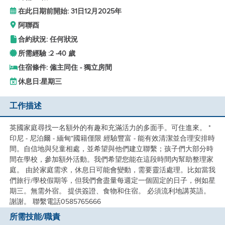
在此日期前開始: 31日12月2025年
阿聯酉
合約狀況: 任何狀況
所需經驗 :
2 -
40 歲
住宿條件: 僱主同住 - 獨立房間
休息日:
星期三
工作描述
英國家庭尋找一名額外的有趣和充滿活力的多面手。可住進來。 *
印尼 - 尼泊爾 - 緬甸*國籍僅限 經驗豐富 - 能有效清潔並合理安排時
間。自信地與兒童相處，並希望與他們建立聯繫；孩子們大部分時
間在學校，參加額外活動。我們希望您能在這段時間內幫助整理家
庭。 由於家庭需求，休息日可能會變動，需要靈活處理。比如當我
們旅行/學校假期等，但我們會盡量每週定一個固定的日子，例如星
期三。無需外宿。 提供簽證、食物和住宿。 必須流利地講英語。
謝謝。 聯繫電話0585765666
所需技能/職責