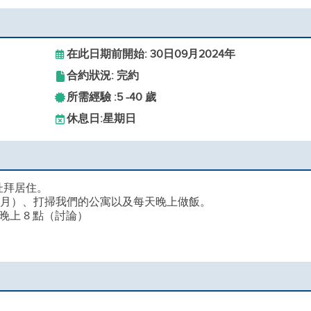
在此日期前開始: 30日09月2024年
合約狀況: 完約
所需經驗 :
5 -
40 歲
休息日:
星期日
到杜拜居住。
個月）、打掃我們的公寓以及每天晚上做飯。
晚上 8 點（討論）