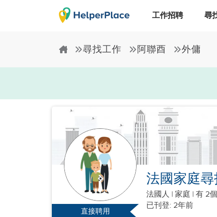
工作招聘
尋
尋找工作
阿聯酉
外傭
法國家庭尋
法國人
|
家庭 |
有 2
已刊登: 2年前
直接聘用