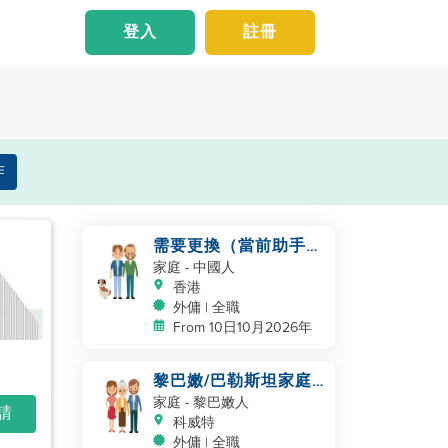
登入
註冊
作
需要更換（當前助手服
務30年）
家庭
- 中國人
香港
外傭 | 全職
From 10日10月2026年
黎巴嫩/巴勒斯坦家庭
尋找一位助手成為家庭
家庭
- 黎巴嫩人
申請
的一部分
科威特
外傭 | 全職