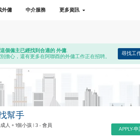
找外傭
中介服務
更多資訊
這個僱主已經找到合適的 外傭.
尋找工
別擔心，還有更多在阿聯酉的外傭工作正在招聘。
找幫手
個成人 + 1個小孩
| 3 - 會員
APPLY-