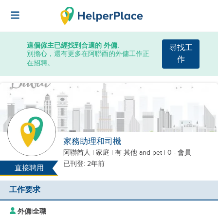
這個僱主已經找到合適的 外傭.
尋找工
別擔心，還有更多在阿聯酉的外傭工作正
作
在招聘。
家務助理和司機
阿聯酋人
|
家庭 |
有 其他
and pet
| 0 - 會員
已刊登: 2年前
直接聘用
工作要求
外傭
|
全職