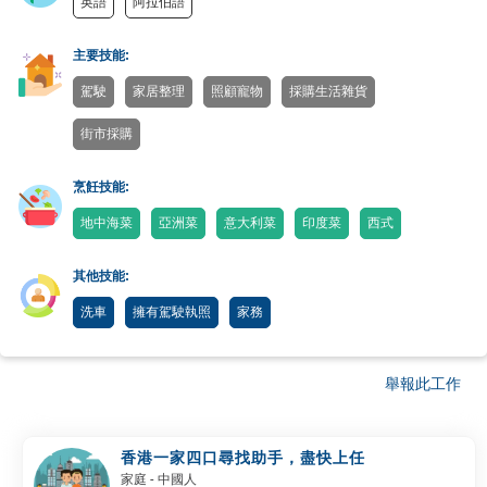
英語
阿拉伯語
主要技能:
駕駛
家居整理
照顧寵物
採購生活雜貨
街市採購
烹飪技能:
地中海菜
亞洲菜
意大利菜
印度菜
西式
其他技能:
洗車
擁有駕駛執照
家務
舉報此工作
香港一家四口尋找助手，盡快上任
家庭
- 中國人