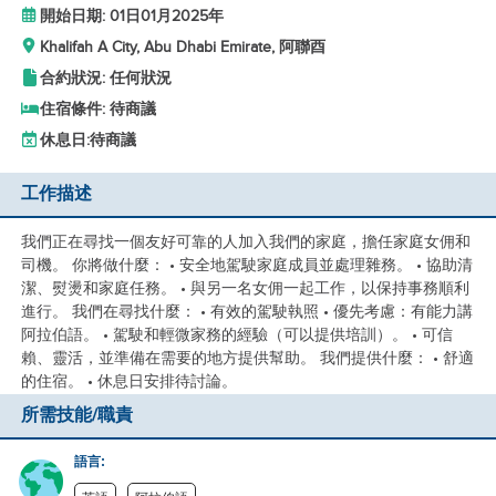
開始日期: 01日01月2025年
Khalifah A City, Abu Dhabi Emirate, 阿聯酉
合約狀況: 任何狀況
住宿條件: 待商議
休息日:
待商議
工作描述
我們正在尋找一個友好可靠的人加入我們的家庭，擔任家庭女佣和
司機。 你將做什麼： • 安全地駕駛家庭成員並處理雜務。 • 協助清
潔、熨燙和家庭任務。 • 與另一名女佣一起工作，以保持事務順利
進行。 我們在尋找什麼： • 有效的駕駛執照 • 優先考慮：有能力講
阿拉伯語。 • 駕駛和輕微家務的經驗（可以提供培訓）。 • 可信
賴、靈活，並準備在需要的地方提供幫助。 我們提供什麼： • 舒適
的住宿。 • 休息日安排待討論。
所需技能/職責
語言: