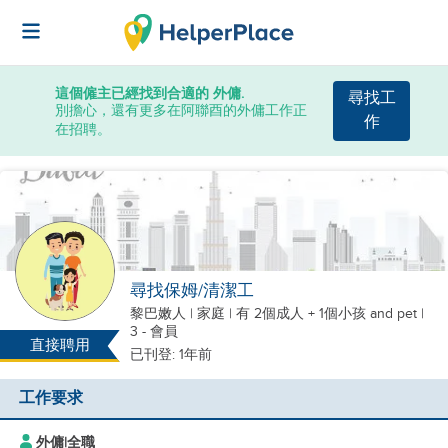
這個僱主已經找到合適的 外傭.
尋找工
別擔心，還有更多在阿聯酉的外傭工作正
作
在招聘。
尋找保姆/清潔工
黎巴嫩人
|
家庭 |
有 2個成人 + 1個小孩
and pet
|
3 - 會員
直接聘用
已刊登: 1年前
工作要求
外傭
|
全職