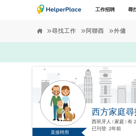
工作招聘
尋
尋找工作
阿聯酉
外傭
西方家庭尋
西班牙人
|
家庭 |
有 
已刊登: 2年前
直接聘用