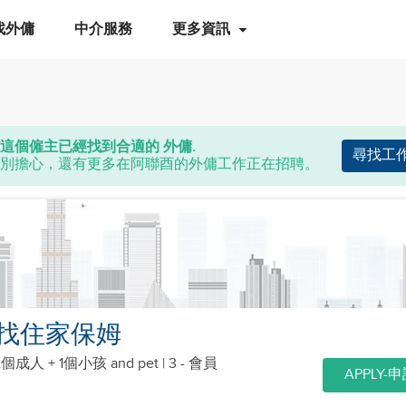
找外傭
中介服務
更多資訊
這個僱主已經找到合適的 外傭.
尋找工
別擔心，還有更多在阿聯酉的外傭工作正在招聘。
找住家保姆
2個成人 + 1個小孩
and pet
| 3 - 會員
APPLY-