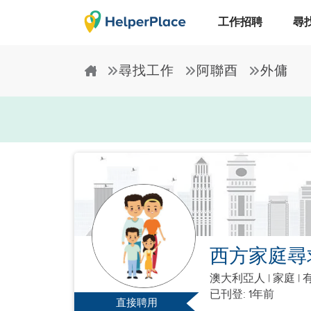
工作招聘
尋
尋找工作
阿聯酉
外傭
西方家庭尋
澳大利亞人
|
家庭 |
有
已刊登: 1年前
直接聘用