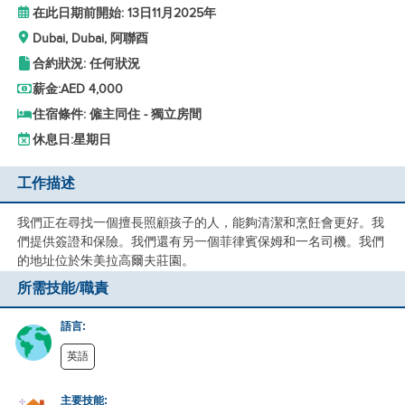
在此日期前開始: 13日11月2025年
Dubai, Dubai, 阿聯酉
合約狀況: 任何狀況
薪金:
AED 4,000
住宿條件: 僱主同住 - 獨立房間
休息日:
星期日
工作描述
我們正在尋找一個擅長照顧孩子的人，能夠清潔和烹飪會更好。我
們提供簽證和保險。我們還有另一個菲律賓保姆和一名司機。我們
的地址位於朱美拉高爾夫莊園。
所需技能/職責
語言:
英語
主要技能: