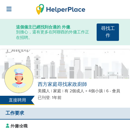
這個僱主已經找到合適的 外傭.
尋找工
別擔心，還有更多在阿聯酉的外傭工作正
作
在招聘。
西方家庭尋找家政廚師
美國人
|
家庭 |
有 2個成人 + 4個小孩
| 6 - 會員
已刊登: 1年前
直接聘用
工作要求
外傭
|
全職