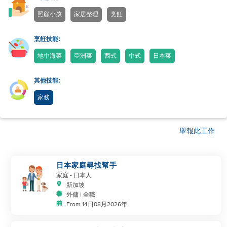
照顧小孩
家居整理
烹飪
烹飪技能:
地中海菜
亞洲菜
西式
中式
日本菜
其他技能:
家務
舉報此工作
日本家庭尋找幫手
家庭
- 日本人
新加坡
外傭 | 全職
From 14日08月2026年