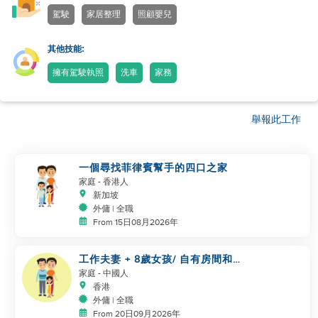
駕駛
家居整理
照顧嬰兒
其他技能:
擁有駕駛執照
洗車
家務
舉報此工作
一個尋找菲律賓幫手的四口之家
家庭
- 香港人
新加坡
外傭 | 全職
From 15日08月2026年
工作夫妻 + 8歲女孩/ 自有房間和
洗手間/ 5500-6000
家庭
- 中國人
香港
外傭 | 全職
From 20日09月2026年