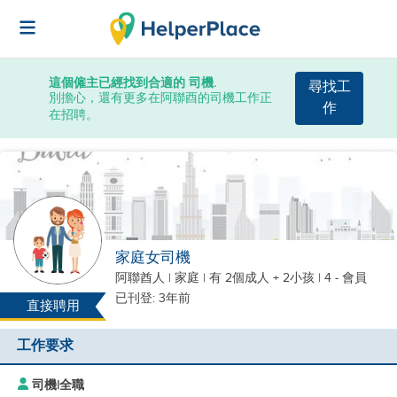
這個僱主已經找到合適的 司機.
尋找工
別擔心，還有更多在阿聯酉的司機工作正
作
在招聘。
家庭女司機
阿聯酋人
|
家庭 |
有 2個成人 + 2小孩
| 4 - 會員
已刊登: 3年前
直接聘用
工作要求
司機
|
全職