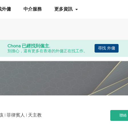
找外傭
中介服務
更多資訊
Chona
已經找到僱主.
尋找 外傭
別擔心，還有更多在香港的外傭正在找工作。
小孩
| 菲律賓人 | 天主教
聯絡