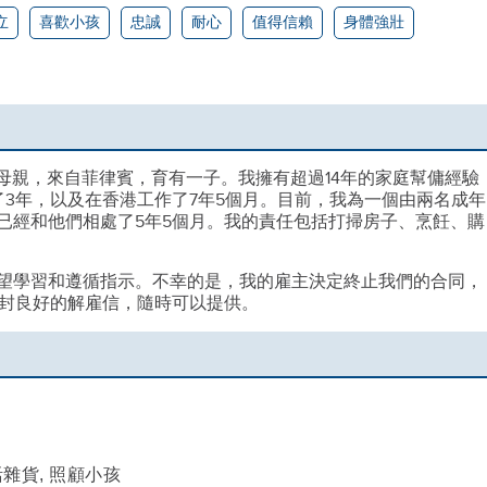
立
喜歡小孩
忠誠
耐心
值得信賴
身體強壯
單身母親，來自菲律賓，育有一子。我擁有超過14年的家庭幫傭經驗
了3年，以及在香港工作了7年5個月。目前，我為一個由兩名成年
已經和他們相處了5年5個月。我的責任包括打掃房子、烹飪、購
望學習和遵循指示。不幸的是，我的雇主決定終止我們的合同，
有一封良好的解雇信，隨時可以提供。
活雜貨, 照顧小孩