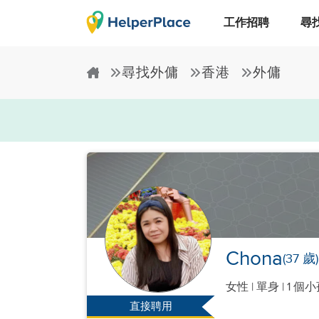
工作招聘
尋
尋找外傭
香港
外傭
Chona
(37 歲)
女性
|
單身 |
1 個
直接聘用