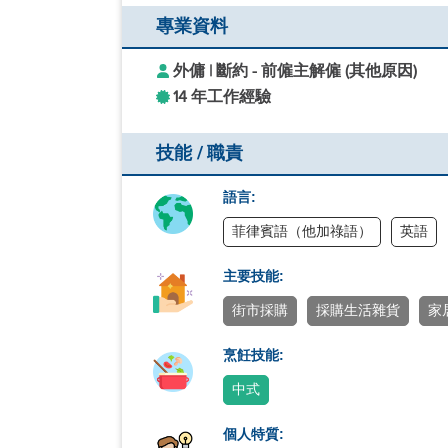
專業資料
外傭 | 斷約 - 前僱主解僱 (其他原因)
14 年工作經驗
技能 / 職責
語言:
菲律賓語（他加祿語）
英語
主要技能:
街市採購
採購生活雜貨
家
烹飪技能:
中式
個人特質: