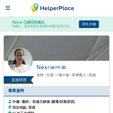
Nesrie
已經找到僱主.
尋找 外傭
別擔心，還有更多在香港的外傭正在找工作。
Nesrie
(48 歲)
女性
|
分居 |
1 個小孩
| 菲律賓人 | 其他
直接聘用
專業資料
外傭 | 斷約 - 前僱主解僱 (搬遷/財務原因)
現在地點: 香港