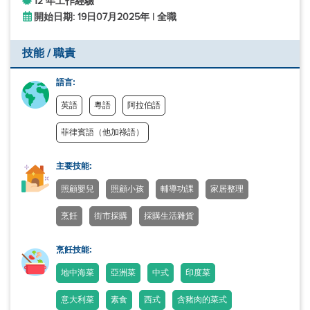
12 年工作經驗
開始日期: 19日07月2025年 | 全職
技能 / 職責
語言:
英語
粵語
阿拉伯語
菲律賓語（他加祿語）
主要技能:
照顧嬰兒
照顧小孩
輔導功課
家居整理
烹飪
街市採購
採購生活雜貨
烹飪技能:
地中海菜
亞洲菜
中式
印度菜
意大利菜
素食
西式
含豬肉的菜式