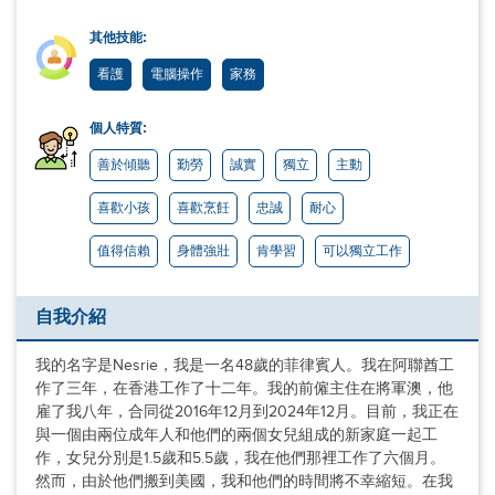
其他技能:
看護
電腦操作
家務
個人特質:
善於傾聽
勤勞
誠實
獨立
主動
喜歡小孩
喜歡烹飪
忠誠
耐心
值得信賴
身體強壯
肯學習
可以獨立工作
自我介紹
我的名字是Nesrie，我是一名48歲的菲律賓人。我在阿聯酋工
作了三年，在香港工作了十二年。我的前僱主住在將軍澳，他
雇了我八年，合同從2016年12月到2024年12月。目前，我正在
與一個由兩位成年人和他們的兩個女兒組成的新家庭一起工
作，女兒分別是1.5歲和5.5歲，我在他們那裡工作了六個月。
然而，由於他們搬到美國，我和他們的時間將不幸縮短。在我