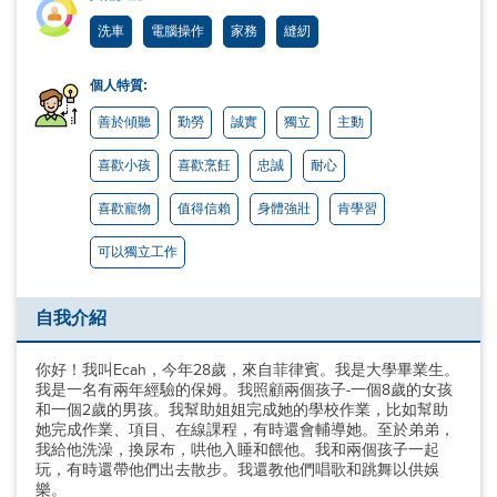
洗車
電腦操作
家務
縫紉
個人特質:
善於傾聽
勤勞
誠實
獨立
主動
喜歡小孩
喜歡烹飪
忠誠
耐心
喜歡寵物
值得信賴
身體強壯
肯學習
可以獨立工作
自我介紹
你好！我叫Ecah，今年28歲，來自菲律賓。我是大學畢業生。
我是一名有兩年經驗的保姆。我照顧兩個孩子-一個8歲的女孩
和一個2歲的男孩。我幫助姐姐完成她的學校作業，比如幫助
她完成作業、項目、在線課程，有時還會輔導她。至於弟弟，
我給他洗澡，換尿布，哄他入睡和餵他。我和兩個孩子一起
玩，有時還帶他們出去散步。我還教他們唱歌和跳舞以供娛
樂。