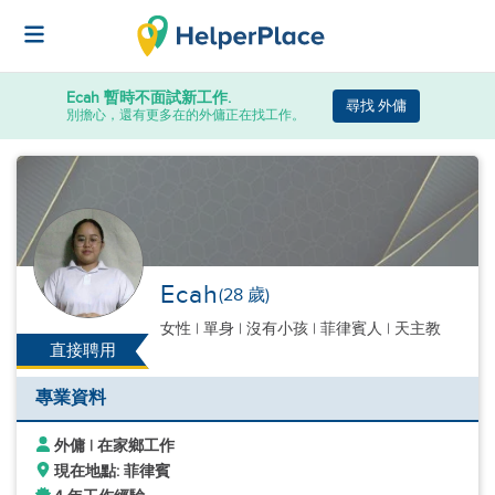
Ecah
暫時不面試新工作.
尋找 外傭
別擔心，還有更多在的外傭正在找工作。
Ecah
(28 歲)
女性
|
單身 |
沒有小孩
| 菲律賓人 | 天主教
直接聘用
專業資料
外傭 | 在家鄉工作
現在地點: 菲律賓