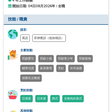
4 年工作經驗
開始日期: 04日08月2026年 | 全職
技能 / 職責
語言:
英語
菲律賓語（他加祿語）
主要技能:
照顧嬰兒
照顧小孩
照顧青少年
照顧寵物
輔導功課
家居整理
烹飪
街市採購
採購生活雜貨
烹飪技能:
亞洲菜
日本菜
西式
含豬肉的菜式
其他技能: