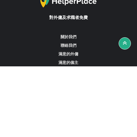
對外傭及求職者免費
關於我們
聯絡我們
滿意的外傭
滿意的僱主
攻略資訊
工作招聘
尋找外傭、女傭或司機
尋找外傭中介
尋找香港外傭
新加坡可用的家庭傭工