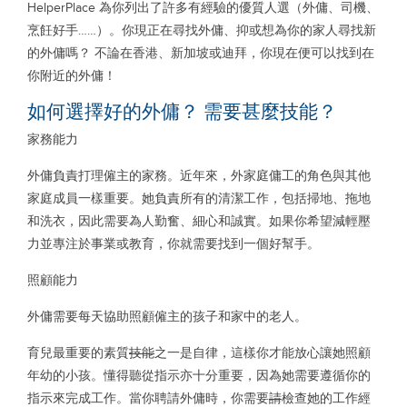
HelperPlace 為你列出了許多有經驗的優質人選（外傭、司機、
烹飪好手……）。你現正在尋找外傭、抑或想為你的家人尋找新
的外傭嗎？ 不論在香港、新加坡或迪拜，你現在便可以找到在
你附近的外傭！
如何選擇好的外傭？ 需要甚麼技能？
家務能力
外傭負責打理僱主的家務。近年來，外家庭傭工的角色與其他
家庭成員一樣重要。她負責所有的清潔工作，包括掃地、拖地
和洗衣，因此需要為人勤奮、細心和誠實。如果你希望減輕壓
力並專注於事業或教育，你就需要找到一個好幫手。
照顧能力
外傭需要每天協助照顧僱主的孩子和家中的老人。
育兒最重要的素質
技能
之一是自律，這樣你才能放心讓她照顧
年幼的小孩。懂得聽從指示亦十分重要，因為她需要遵循你的
指示來完成工作。當你聘請外傭時，你需要
請
檢查她的工作經