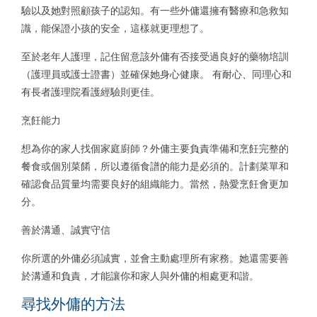
驗以及她對照顧孩子的認知。有一些外傭還擁有醫療和急救知
識，能保證小孩的安全，這樣就更理想了。
至於老年人護理，記住留意該外傭有否接受過良好的藥物培訓
（護理員或護士證書）並確保她身心健康。 有耐心、同理心和
有長者護理院看護經驗則更佳。
烹飪能力
想為你的家人找個家庭廚師？外傭主要負責準備和烹飪完整的
餐食或個別菜餚，所以遵循食譜的能力是必須的。計劃菜單和
確認食品質量均需要良好的組織能力。當然，熱愛烹飪會更加
分。
善於溝通、誠實守信
你所選的外傭必須誠實，並會主動處理所有家務。她還需要善
於溝通和負責，才能讓你和家人與外傭的相處更和諧。
尋找外傭的方法