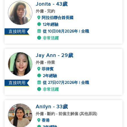
Jonita
- 43
歲
外傭
- 完約
阿拉伯聯合酋長國
12年經驗
從 10日08月2026年 | 全職
直接聘用
非常活躍
Jay Ann
- 29
歲
外傭
- 待業
菲律賓
2年經驗
從 27日07月2026年 | 全職
直接聘用
非常活躍
Anilyn
- 33
歲
外傭
- 斷約 - 前僱主解僱 (其他原因)
香港