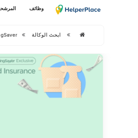
وظائف
المرشحي
ابحث
الوكالة
SingSaver - سنغ