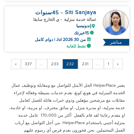
Siti Sanjaya
- 45
سنوات
عمالة خدمة منزلية
- ي الخارج سابقا
إندونيسيا
15خبرتك
من 30 Jul 2026 | دوام كامل
مباشر
نشط للغاية
»
337
...
233
232
231
...
1
«
يعتبر HelperPlace الحل الأمثل للتواصل مع ومقابلة وتوظيف عمال
الخدمة المنزلية في هونغ كونغ. نقدم خدمات بسيطة وفعالة لإجراء
مقابلات مع مرشحين مؤهلين وذوي خبرات هائلة للعمل كعامل
خدمة منزلية، او مدبرة منزل، او سائق محترف، او مربية، او خادمة،
او مقدم رعاية! لقد قام بالفعل أكثر من 170،000 عامل خدمة
منزلية أجنبي باستخدام HelperPlace من أجل التواصل مع أرباب
العمل المحتملين. نحن فخورون بعدم فرض أي رسوم عليهم