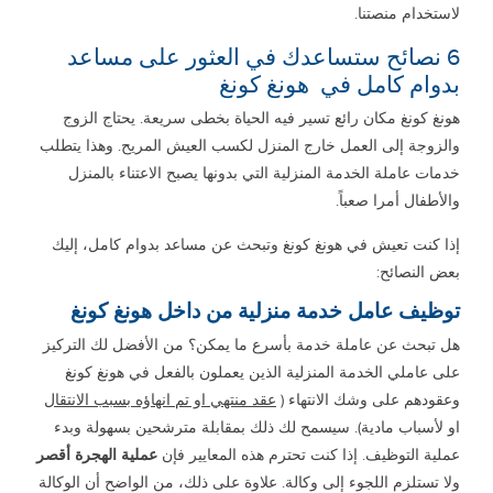
لاستخدام منصتنا.
6 نصائح ستساعدك في العثور على مساعد
بدوام كامل في هونغ كونغ
هونغ كونغ مكان رائع تسير فيه الحياة بخطى سريعة. يحتاج الزوج
والزوجة إلى العمل خارج المنزل لكسب العيش المريح. وهذا يتطلب
خدمات عاملة الخدمة المنزلية التي بدونها يصبح الاعتناء بالمنزل
والأطفال أمرا صعباً.
إذا كنت تعيش في هونغ كونغ وتبحث عن مساعد بدوام كامل، إليك
بعض النصائح:
توظيف عامل خدمة منزلية من داخل هونغ كونغ
هل تبحث عن عاملة خدمة بأسرع ما يمكن؟ من الأفضل لك التركيز
على عاملي الخدمة المنزلية الذين يعملون بالفعل في هونغ كونغ
وعقودهم على وشك الانتهاء (
عقد منتهي او تم انهاؤه بسبب الانتقال
او لأسباب مادية). سيسمح لك ذلك بمقابلة مترشحين بسهولة وبدء
عملية التوظيف. إذا كنت تحترم هذه المعايير فإن
عملية الهجرة أقصر
ولا تستلزم اللجوء إلى وكالة. علاوة على ذلك، من الواضح أن الوكالة