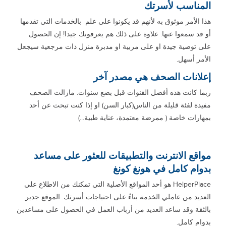
المناسب لأسرتك
هذا الأمر موثوق به لأنهم قد يكونوا على علم بالخدمات التي تقدمها
أو قد سمعوا عنها. علاوة على ذلك هم يعرفونك جيدا! إن الحصول
على توصية جيدة او على مربية او مدبرة منزل ذات مرجعية سيجعل
الأمر أسهل.
إعلانات الصحف هي مصدر آخر
ربما كانت هذه أفضل القنوات قبل بضع سنوات. مازالت الصحف
مفيدة لفئة قليلة من الناس(كبار السن) او إذا كنت تبحث عن أحد
بمهارات خاصة ( ممرضة معتمدة، عناية طبية...)
مواقع الانترنت والتطبيقات للعثور على مساعد
بدوام كامل في هونغ كونغ
HelperPlace هو أحد المواقع الأصلية التي تمكنك من الاطلاع على
العديد من عاملي الخدمة بناءً على احتياجات أسرتك. الموقع جدير
بالثقة وقد ساعد العديد من أرباب العمل في الحصول على مساعدين
بدوام كامل.