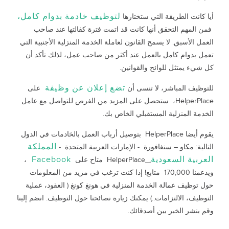
لتوظيف خادمة بدوام كامل،
أيا كانت الطريقة التي ستختارها
فمن المهم التحقق أنها كانت قد اتمت فترة كفالتها عند صاحب
العمل الأسبق. لا يسمح القانون لعاملة الخدمة المنزلية الأجنبية التي
تعمل بدوام كامل بالعمل عند أكثر من صاحب عمل، لذلك تأكد أن
كل شيء يمتثل للوائح والقوانين.
تضع إعلان عن وظيفة
للتوظيف المباشر، لا تنسى أن
على
HelperPlace، ستحصل على المزيد من الفرص للتواصل مع عامل
الخدمة المنزلية المستقبلي الخاص بك.
يقوم أيضا HelperPlace بتوصيل أرباب العمل بالخادمات في الدول
المملكة
التالية: مكاو – سنغافورة - الإمارات العربية المتحدة -
العربية السعودية
Facebook
.
HelperPlace متاح على
،
ويدعمنا 170,000 متابع! إذا كنت ترغب في مزيد من المعلومات
حول توظيف عمالة الخدمة المنزلية في هونغ كونغ ( العقود، عملية
التوظيف، الالتزامات..) يمكنك زيارة نصائحنا حول التوظيف. انضم إلينا
وقم بنشر الخبر بين أصدقائك.