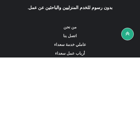
بدون رسوم للخدم المنزليين والباحثين عن عمل.
من نحن
اتصل بنا
عاملي خدمة سعداء
أرباب عمل سعداء
أخبار ونصائح
ابحث عن عمل
ابحث عن مساعدين أو خادمات أو سائقين
ابحث عن وكالة خدمة منزلية
عاملي الخدمة المتاحين في هونغ كونغ
الخادمات المتاحة في سنغافورة
خادمات بدوام كامل في دبي الإمارات العربية المتحدة
استقدام العمالة المنزلية في السعودية