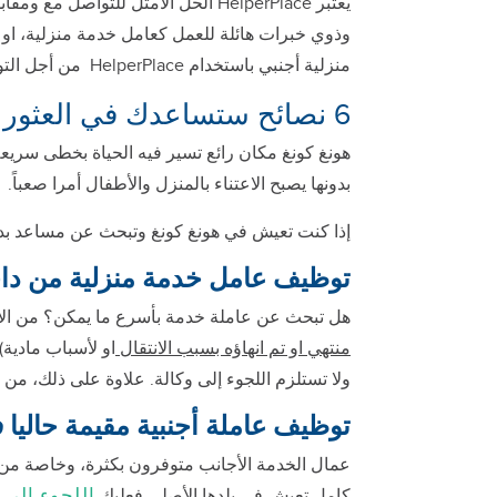
يعتبر HelperPlace الحل الأمثل لل
منزلية أجنبي باستخدام HelperPlace من أجل التواصل مع أرباب العمل المحتملين. نحن فخورون بعدم فرض أي رسوم عليهم لاستخدام منصتنا.
6 نصائح ستساعدك في العثور على مساعد بدوام كامل في هونغ كونغ
هونغ كونغ مكان رائع تسير فيه الحياة بخطى سريعة
بدونها يصبح الاعتناء بالمنزل والأطفال أمرا صعباً.
إذا كنت تعيش في هونغ كونغ وتبحث عن مساعد بدو
توظيف عامل خدمة منزلية من داخ
هل تبحث عن عاملة خدمة بأسرع ما يمكن؟ من الأفض
منتهي او تم انهاؤه بسبب الانتقال
او لأسباب مادية
ولا تستلزم اللجوء إلى وكالة. علاوة على ذلك، من
توظيف عاملة أجنبية مقيمة حاليا 
عمال الخدمة الأجانب متوفرون بكثرة، وخاصة من ا
اللجوء إلى
كامل تعيش في بلدها الأصلي فعليك