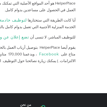
HelperPlace هو أحد المواقع الأصلية ال
العمل في الحصول على مساعدين بدوام كامل.
لتوظيف خادمة 
أيا كانت الطريقة التي ستختارها
الخدمة المنزلية الأجنبية التي تعمل بدوام كامل ب
تضع إعلان عن و
للتوظيف المباشر، لا تنسى أن
يقوم أيضا HelperPlace بتوصيل أرباب العمل بالخادمات في الدول التالية: مكاو – سنغافورة - الإمارات العربية المتحدة -
Facebook
متاح على
، ويدع
الالتزامات..) يمكنك زيارة نصائحنا حول التوظيف. ا
من نحن