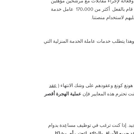
بسيطة وفعالة لإجراء مقابلات مع مرشحين مؤهلين
وذوي خبرات هائلة للعمل كعامل خدمة منزلية، او مدبرة منزل، او سائق محترف، او مربية، او خادمة، او مقدم رعاية! لقد قام بالفعل أكثر من 170،000 عامل خدمة
وهذا يتطلب خدمات عاملة الخدمة المنزلية التي
هونغ كونغ وعقودهم على وشك الانتهاء (
عقد
نت تحترم هذه المعايير فإن
عملية الهجرة أقصر
جيد. إذا كنت ترغب في توظيف مساعِدة بدوام
قد جميع الأوراق والوثائق لتجنب أي مشاكل