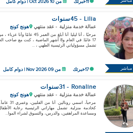
مباشر
11خبرتك
من 10 Oct 2026 | دوام كامل
Lilia
- 45
سنوات
عمالة خدمة منزلية
- عقد منتهي
هونج كونج
مرحبًا ، أنا ليليا. أنا أبلغ م
تشمل مسؤولياتي الرئيسية الطهي ، ...
مباشر
17خبرتك
من 09 Nov 2026 | دوام كامل
Ronaline
- 31
سنوات
عمالة خدمة منزلية
- عقد منتهي
هونج كونج
كخادمة منزلية. تشمل مهاراتي الرئيسية رعاية الأطفال،
ومساعدة المراهقين، والدرس، والتسوق لشراء الموا...