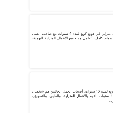
مرحبًا، أنا جير، وعمري 39 عامًا. لقد كنت أعمل كمساعد منزلي في هونغ كونغ لمدة 4 سنوات مع صاحب العمل
ام كامل، أتعامل مع جميع الأعمال المنزلية اليومية،
اسمي جوان، 43 عامًا، أنا فلبينية. لقد عملت في هونغ كونغ لمدة 10 سنوات. أصحاب العمل الحاليين هم شخصان
بالغين وطفل واحد، وقد كنت معهم منذ ما يقرب من 4 سنوات. أقوم بالأعمال المنزلية، والطهي، والتسويق،