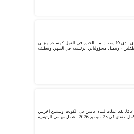
مرحبًا ، اسمي روكيليا ، وأنا في الرابعة والثلاثين من عمري. لدي 10 سنوات من الخبرة في العمل كمساعد منزلي
مر طفلين ، وتتمثل مسؤولياتي الرئيسية في الطهي وتنظيف
رحبًا، أتمنى لك يومًا سعيدًا، اسمي شيريل، وعمري 42 عامًا. لقد عملت لمدة عامين في الكويت وسنتين أخريين
في هونغ كونغ لعائلة صينية تتكون من بالغين وطفلين. سأكمل عقدي في 25 سبتمبر 2026. تشمل مهامي الرئيسية