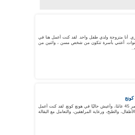
مري. أنا متزوجة ولدي طفل واحد. لقد كنت أعمل هنا في
ونغ منذ 12 عامًا ، ومع رب عملي الحالي منذ 4 سنوات. أعتني بأسرة تتكون من شخص مسن ، واثنين من
كونج
مرحبًا، أنا ميلاني. أنا من الفلبين ومتزوجة، وأبلغ من العمر 45 عامًا، وأعيش حاليًا في هونغ كونغ. لقد كنت أعمل
تي في رعاية الأطفال، والطبخ، ورعاية المراهقين، والتعامل مع البقالة