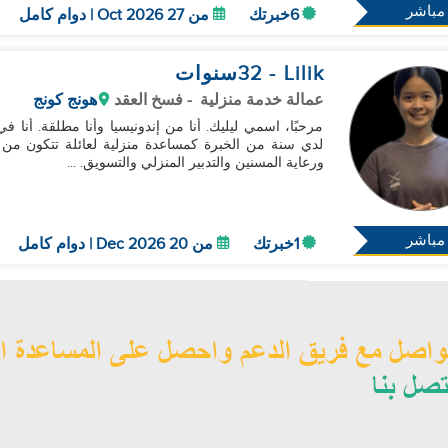
مباشر
6خبرتك
من 27 Oct 2026 | دوام كامل
Lilik
- 32
سنوات
عمالة خدمة منزلية
- فسخ العقد
هونج كونج
مرحبًا، اسمي ليليك. أنا من إندونيسيا وأنا مطلقة. أنا في
لدي سنة من الخبرة كمساعدة منزلية لعائلة تتكون من ب
ورعاية المسنين والتدبير المنزلي والتسويق. ...
مباشر
1خبرتك
من 20 Dec 2026 | دوام كامل