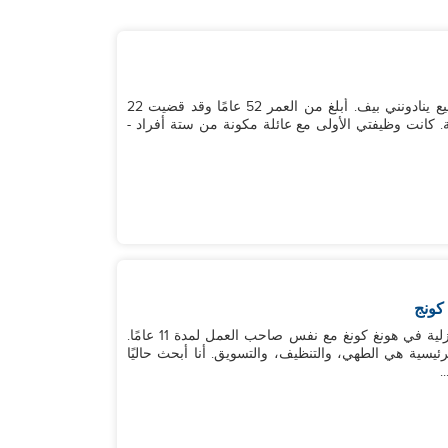
إلى صاحب العمل المستقبلي، اسمي بيفرلي، لكن الجميع ينادونني بيف. أبلغ من العمر 52 عامًا وقد قضيت 22
ة. كانت وظيفتي الأولى مع عائلة مكونة من ستة أفراد -
كونج
اسمي نيريسا، وعمري 37 عامًا. لقد عملت كمساعدة منزلية في هونغ كونغ مع نفس صاحب العمل لمدة 11 عامًا.
ئيسية هي الطهي، والتنظيف، والتسويق. أنا أبحث حاليًا
.