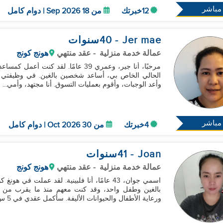
مباشر
12خبرتك
من 18 Sep 2026 | دوام كامل
Jer mae
- 40
سنوات
عمالة خدمة منزلية
- عقد منتهي
هونج كونج
الحالي الخاص بي، أساعد شخصين بالغين. في وظيفتي بدو
وأعد الوجبات، وأقوم بعمليات التسوق. أنا مجتهد، وأمي...
مباشر
4خبرتك
من 30 Oct 2026 | دوام كامل
Joan
- 41
سنوات
عمالة خدمة منزلية
- عقد منتهي
هونج كونج
ورعاية الأطفال والحيوانات الأليفة. سأكمل عقدي في 5 س...