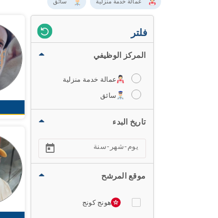
عمالة خدمة منزلية
سائق
فلتر
المركز الوظيفي
عمالة خدمة منزلية
سائق
تاريخ البدء
موقع المرشح
هونج كونج