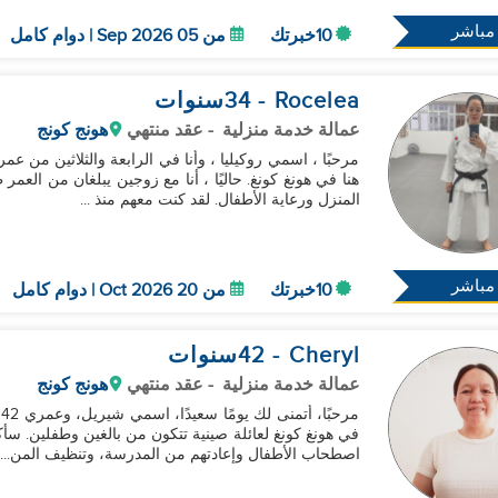
مباشر
10خبرتك
من 05 Sep 2026 | دوام كامل
Rocelea
- 34
سنوات
عمالة خدمة منزلية
- عقد منتهي
هونج كونج
هنا في هونغ كونغ. حاليًا ، أنا مع زوجين يبلغان من الع
المنزل ورعاية الأطفال. لقد كنت معهم منذ ...
مباشر
10خبرتك
من 20 Oct 2026 | دوام كامل
Cheryl
- 42
سنوات
عمالة خدمة منزلية
- عقد منتهي
هونج كونج
م
اصطحاب الأطفال وإعادتهم من المدرسة، وتنظيف المن...