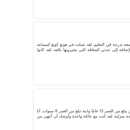
38 عامًا وتخرجت من الجامعة بدرجة في التعليم. لقد عملت في هونغ كونغ كمساعد
وطفلين ، بالإضافة إلى جدتي المعاقة التي يعتبرونها بالغة. لقد كانوا
مرحبًا ، اسمي نوفيلين ، وأنا من الفلبين. لدي طفلين ، ابن يبلغ من العمر 13 عامًا وابنة تبلغ من العمر 8 سنوات. أنا
 منزلية. لقد كنت مع عائلة واحدة وأوشك أن أنتهي من