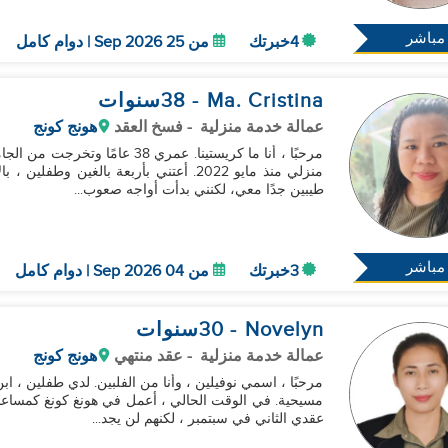
مباشر
4خبرتك
من 25 Sep 2026 | دوام كامل
Ma. Cristina
- 38
سنوات
عمالة خدمة منزلية
- فسخ العقد
هونج كونج
مرحبًا ، أنا ما كريستينا. عمري 
منزلي منذ مايو 2022. أعتني بأربعة بالغين 
طيبين جدًا معي، لكنني بدأت أواجه صعوب...
مباشر
3خبرتك
من 04 Sep 2026 | دوام كامل
Novelyn
- 30
سنوات
عمالة خدمة منزلية
- عقد منتهي
هونج كونج
مسيحية. في الوقت الحالي ، أعمل في هونغ كونغ كمساعدة
عقدي الثاني في سبتمبر ، لكنهم لن يجد...