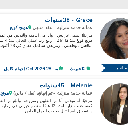
Grace
- 38
سنوات
عمالة خدمة منزلية
- عقد منتهي
هونج كونج
مرحبًا! اسمي غرايس ، وأنا في الثامنة والثلاثين من ع
هونغ ك
البالغين ، وطفلين ، ومراهق. سأكمل عقدي في 28 أكتوب...
مباشر
12خبرتك
من 28 Oct 2026 | دوام كامل
Melanie
- 45
سنوات
عمالة خدمة منزلية
- تم إنهاؤه (نقل / مالي)
هونج 
كمساعدة منزلية لمدة 12 عامًا. معظم خبر
والتسويق. لقد انتقل صاحب العمل الخاص...