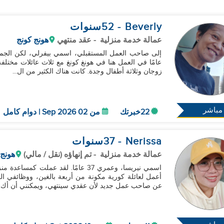
Beverly
- 52
سنوات
عمالة خدمة منزلية
- عقد منتهي
هونج كونج
عامًا في العمل هنا في هونغ كونغ مع ثلاث عائلات مختلف
زوجان وثلاثة أطفال وجدة. كانت هناك الكثير من ال...
مباشر
22خبرتك
من 02 Sep 2026 | دوام كامل
Nerissa
- 37
سنوات
عمالة خدمة منزلية
- تم إنهاؤه (نقل / مالي)
هونج 
أعمل لعائلة كورية مكونة من أربعة بالغين، ووظائفي الر
عن صاحب عمل جديد لأن عقدي سينتهي، ويمكنني أن أك..