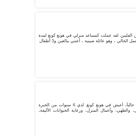
ن العمر 45 عامًا وأنا عزباء ، من الفلبين. لقد عملت كمساعد منزلي في هونغ كونغ لمدة
17 عامًا. في العام و8 أشهر الماضية ، كنت مع صاحب العمل الحالي ، وهو عائلة صينية ، أعتني ببالغين و3 أطفال.
مرحباً، اسمي رونالين. أنا من الفلبين، وعمري 31 عاماً. حالياً، أعيش في هونغ كونغ. لدي 6 سنوات من الخبرة
 والطهي، وأعمال المنزل، ورعاية الحيوانات الأليفة،