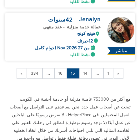
نشط للغاية
Jenalyn
- 42
سنوات
عمالة خدمة منزلية
- عقد منتهي
هونج كونج
12خبرتك
من 27 Nov 2026 | دوام كامل
مباشر
نشط للغاية
»
334
...
16
15
14
...
1
«
مع أكثر من 753000 عاملة منزلية أو خادمة أجنبية في الكويت
تبحث عن أصحاب عمل جدد. نحن نساعدهم على التواصل مع أصحاب
العمل المحتملين. في HelperPlace ، لا نفرض رسومًا على الباحثين
عن عمل أبدًا (لا توجد رسوم توظيف). انطلق في رحلتك للعثور على
الخادمة المثالية التي تلبي احتياجات أسرتك من خلال اتخاذ الخطوة
الأولى اليوم. في غضون دقائق قليلة فقط ، تواصل مع واحدة من