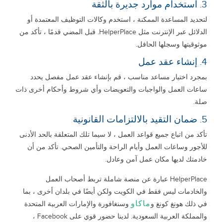
3. استخدام موارد جديرة بالثقة
لتحديد المساعدة الممكنة ، استخدم وكالات التوظيف المعتمدة أو
الدلائل عبر الإنترنت مثل HelperPlace. قبل المضي قدمًا ، تأكد من
موثوقيتها وسجلها الحافل.
4. إنشاء عقد عمل
بمجرد اختيار مساعد مناسب ، قم بإنشاء عقد عمل مفصل يحدد
ساعات العمل والواجبات والتعويضات وأي شروط وأحكام أخرى ذات
صلة.
5. ضمان التقيد بالالتزامات القانونية
تأكد من اتباع جميع قواعد العمل ، لا سيما تلك المتعلقة بالحد الأدنى
للأجور وساعات العمل وأيام الراحة والتأمين الصحي. تأكد من أن
خادمتك لديها مكان عمل آمن وعادل.
HelperPlace عبارة عن منصة شاملة تربط أصحاب العمل
والخادمات ليس فقط في الكويت ولكن أيضًا في بلدان أخرى ، بما
ماكاو
في ذلك هونغ كونغ و
وسنغافورة والإمارات العربية المتحدة
والمملكة العربية السعودية. لدينا حضور قوي على Facebook ،