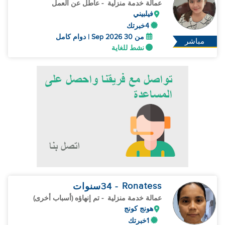
عمالة خدمة منزلية
- عاطل عن العمل
فيلبيني
4خبرتك
من 30 Sep 2026 | دوام كامل
مباشر
نشط للغاية
Ronatess
- 34
سنوات
عمالة خدمة منزلية
- تم إنهاؤه (أسباب أخرى)
هونج كونج
1خبرتك