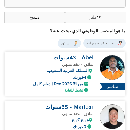
فلتر
نوع
ما هو المنصب الوظيفي الذي تبحث عنه؟
عمالة خدمة منزلية
سائق
Abel
- 43
سنوات
سائق
- عقد منتهي
المملكة العربية السعودية
4خبرتك
من 31 Dec 2026 | دوام كامل
مباشر
نشط للغاية
Maricar
- 35
سنوات
سائق
- عقد منتهي
هونج كونج
0خبرتك