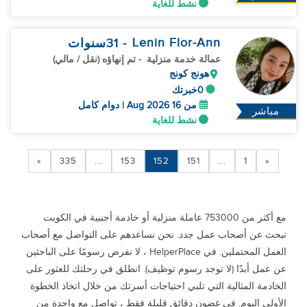
نشط للغاية
Lenin Flor-Ann
- 31
سنوات
عمالة خدمة منزلية
- تم إنهاؤه (نقل / مالي)
هونج كونج
0خبرتك
من 16 Aug 2026 | دوام كامل
مباشر
نشط للغاية
»
335
...
153
152
151
...
1
«
مع أكثر من 753000 عاملة منزلية أو خادمة أجنبية في الكويت
تبحث عن أصحاب عمل جدد. نحن نساعدهم على التواصل مع أصحاب
العمل المحتملين. في HelperPlace ، لا نفرض رسومًا على الباحثين
عن عمل أبدًا (لا توجد رسوم توظيف). انطلق في رحلتك للعثور على
الخادمة المثالية التي تلبي احتياجات أسرتك من خلال اتخاذ الخطوة
الأولى اليوم. في غضون دقائق قليلة فقط ، تواصل مع واحدة من