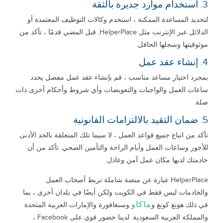
3. استخدام موارد جديرة بالثقة
لتحديد المساعدة الممكنة ، استخدم وكالات التوظيف المعتمدة أو
الدلائل عبر الإنترنت مثل HelperPlace. قبل المضي قدمًا ، تأكد من
موثوقيتها وسجلها الحافل.
4. إنشاء عقد عمل
بمجرد اختيار مساعد مناسب ، قم بإنشاء عقد عمل مفصل يحدد
ساعات العمل والواجبات والتعويضات وأي شروط وأحكام أخرى ذات
صلة.
5. ضمان التقيد بالالتزامات القانونية
تأكد من اتباع جميع قواعد العمل ، لا سيما تلك المتعلقة بالحد الأدنى
للأجور وساعات العمل وأيام الراحة والتأمين الصحي. تأكد من أن
خادمتك لديها مكان عمل آمن وعادل.
HelperPlace عبارة عن منصة شاملة تربط أصحاب العمل
والخادمات ليس فقط في الكويت ولكن أيضًا في بلدان أخرى ، بما
ماكاو
في ذلك هونغ كونغ و
وسنغافورة والإمارات العربية المتحدة
والمملكة العربية السعودية. لدينا حضور قوي على Facebook ،