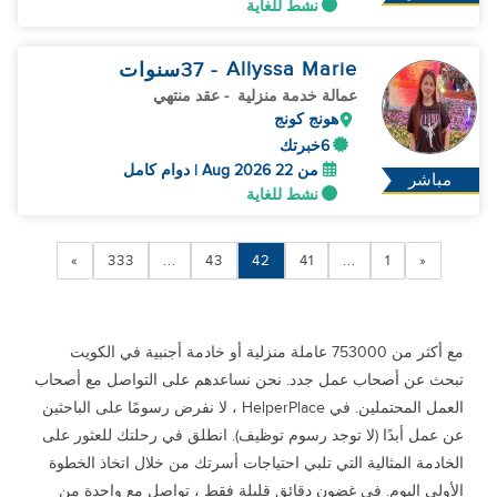
نشط للغاية
Allyssa Marie
- 37
سنوات
عمالة خدمة منزلية
- عقد منتهي
هونج كونج
6خبرتك
من 22 Aug 2026 | دوام كامل
مباشر
نشط للغاية
»
333
...
43
42
41
...
1
«
مع أكثر من 753000 عاملة منزلية أو خادمة أجنبية في الكويت
تبحث عن أصحاب عمل جدد. نحن نساعدهم على التواصل مع أصحاب
العمل المحتملين. في HelperPlace ، لا نفرض رسومًا على الباحثين
عن عمل أبدًا (لا توجد رسوم توظيف). انطلق في رحلتك للعثور على
الخادمة المثالية التي تلبي احتياجات أسرتك من خلال اتخاذ الخطوة
الأولى اليوم. في غضون دقائق قليلة فقط ، تواصل مع واحدة من