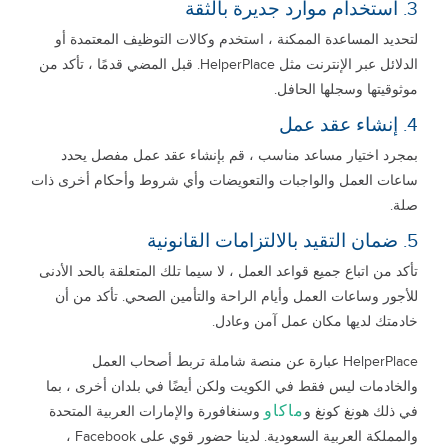
3. استخدام موارد جديرة بالثقة
لتحديد المساعدة الممكنة ، استخدم وكالات التوظيف المعتمدة أو
الدلائل عبر الإنترنت مثل HelperPlace. قبل المضي قدمًا ، تأكد من
موثوقيتها وسجلها الحافل.
4. إنشاء عقد عمل
بمجرد اختيار مساعد مناسب ، قم بإنشاء عقد عمل مفصل يحدد
ساعات العمل والواجبات والتعويضات وأي شروط وأحكام أخرى ذات
صلة.
5. ضمان التقيد بالالتزامات القانونية
تأكد من اتباع جميع قواعد العمل ، لا سيما تلك المتعلقة بالحد الأدنى
للأجور وساعات العمل وأيام الراحة والتأمين الصحي. تأكد من أن
خادمتك لديها مكان عمل آمن وعادل.
HelperPlace عبارة عن منصة شاملة تربط أصحاب العمل
والخادمات ليس فقط في الكويت ولكن أيضًا في بلدان أخرى ، بما
ماكاو
في ذلك هونغ كونغ و
وسنغافورة والإمارات العربية المتحدة
والمملكة العربية السعودية. لدينا حضور قوي على Facebook ،