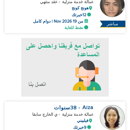
عمالة خدمة منزلية
- عقد منتهي
هونج كونج
12خبرتك
من 19 Nov 2026 | دوام كامل
مباشر
نشط للغاية
Aiza
- 38
سنوات
عمالة خدمة منزلية
- ي الخارج سابقا
فيلبيني
9خبرتك