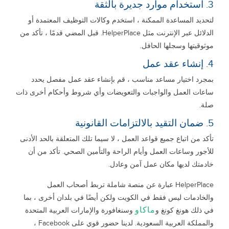
3. استخدام موارد جديرة بالثقة
لتحديد المساعدة الممكنة ، استخدم وكالات التوظيف المعتمدة أو
الدلائل عبر الإنترنت مثل HelperPlace. قبل المضي قدمًا ، تأكد من
موثوقيتها وسجلها الحافل.
4. إنشاء عقد عمل
بمجرد اختيار مساعد مناسب ، قم بإنشاء عقد عمل مفصل يحدد
ساعات العمل والواجبات والتعويضات وأي شروط وأحكام أخرى ذات
صلة.
5. ضمان التقيد بالالتزامات القانونية
تأكد من اتباع جميع قواعد العمل ، لا سيما تلك المتعلقة بالحد الأدنى
للأجور وساعات العمل وأيام الراحة والتأمين الصحي. تأكد من أن
خادمتك لديها مكان عمل آمن وعادل.
HelperPlace عبارة عن منصة شاملة تربط أصحاب العمل
والخادمات ليس فقط في الكويت ولكن أيضًا في بلدان أخرى ، بما
ماكاو
في ذلك هونغ كونغ و
وسنغافورة والإمارات العربية المتحدة
والمملكة العربية السعودية. لدينا حضور قوي على Facebook ،