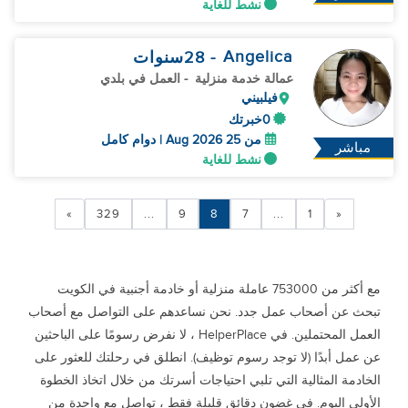
نشط للغاية
Angelica
- 28
سنوات
عمالة خدمة منزلية
- العمل في بلدي
فيلبيني
0خبرتك
من 25 Aug 2026 | دوام كامل
مباشر
نشط للغاية
»
329
...
9
8
7
...
1
«
مع أكثر من 753000 عاملة منزلية أو خادمة أجنبية في الكويت
تبحث عن أصحاب عمل جدد. نحن نساعدهم على التواصل مع أصحاب
العمل المحتملين. في HelperPlace ، لا نفرض رسومًا على الباحثين
عن عمل أبدًا (لا توجد رسوم توظيف). انطلق في رحلتك للعثور على
الخادمة المثالية التي تلبي احتياجات أسرتك من خلال اتخاذ الخطوة
الأولى اليوم. في غضون دقائق قليلة فقط ، تواصل مع واحدة من