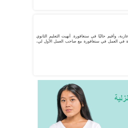
ري 27 عامًا، إندونيسية، عازبة، وأقيم حاليًا في سنغافورة. أنهيت التعليم الثانوي
ة في العمل في سنغافورة مع صاحب العمل الأول لي،