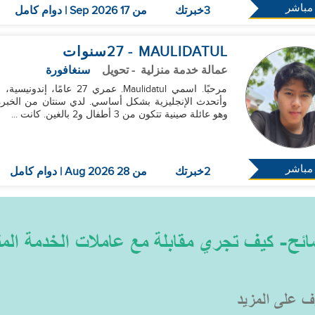
مباشر
3خبرتك
من 17 Sep 2026 | دوام كامل
MAULIDATUL
- 27
سنوات
عمالة خدمة منزلية
- تحويل
سنغافورة
مرحبًا. اسمي Maulidatul. عم
وأتحدث الإنجليزية بشكل أساسي. لدي سنتان من الخبر
وهو عائلة صينية تتكون من 3 أطفال و2 بالغين. كانت ...
مباشر
2خبرتك
من 28 Aug 2026 | دوام كامل