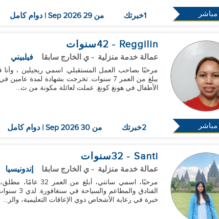
مباشر
1خبرتك
من 29 Sep 2026 | دوام كامل
Reggilin
- 42
سنوات
عمالة خدمة منزلية
- ي الخارج سابقا
فيلبيني
مرحبًا بصاحب العمل المستقبلي. اسمي ريجيلين ، وأنا في
يبلغ من العمر 7 سنوات. تخرجت بشهادة لمدة عا
الأطفال في هونغ كونغ. عملت لعائلة مكونة من ث...
مباشر
2خبرتك
من 30 Sep 2026 | دوام كامل
Santi
- 32
سنوات
عمالة خدمة منزلية
- ي الخارج سابقا
إندونيسيا
مرحبًا، اسمي سانتي، أ
الفنادق وال
خبرة في رعاية الأشخاص ذوي الإعاقات التعليمية، والز...