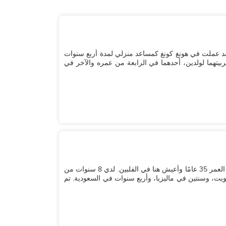
لقد عملت في هونغ كونغ كمساعد منزلي لمدة أربع سنوات
بيتهما لولدين، أحدهما في الرابعة من عمره والآخر في
مرحبًا، اسمي أوريه. أنا من الفلبين وعازبة حاليًا. أبلغ من العمر 35 عامًا وأعيش هنا في الفلبين. لدي 8 سنوات من
ت، وسنتين في ماليزيا، وأربع سنوات في السعودية. تم