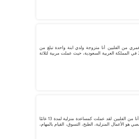
مري من الفلبين. أنا متزوجة ولدي ابنة واحدة تبلغ من
العمر 18 عامًا الآن. بدأت العمل في الخارج في عام 2014 في المملكة العربية السعودية، حيث عملت مربية لثلاثة
أنا ماري آن، عمري 38 عامًا، متزوجة، وأم لثلاثة أطفال. أنا من الفلبين. لقد عملت كمساعدة منزلية لمدة 13 عامًا
هو الأعمال المنزلية، الطبخ، التسوق، القيام بالمهام،