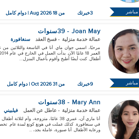
مباشر
3خبرتك
من 18 Aug 2026 | دوام كامل
Joan May
- 39
سنوات
عمالة خدمة منزلية
- فسخ العقد
سنغافورة
مرحبًا، اسمي جوان ماي. أنا في التاسعة والثلاثين من ع
أطفال. كنت أيضًا أطبخ وأقوم بأعمال المنزل....
مباشر
9خبرتك
من 31 Oct 2026 | دوام كامل
Mary Ann
- 38
سنوات
عمالة خدمة منزلية
- عاطل عن العمل
فيلبيني
في سنغافورة. كذلك عملت في هونغ كونغ لمدة عام. تخصصي 
ورعاية الأطفال. أنا صبورة، عاملة بجد، ...