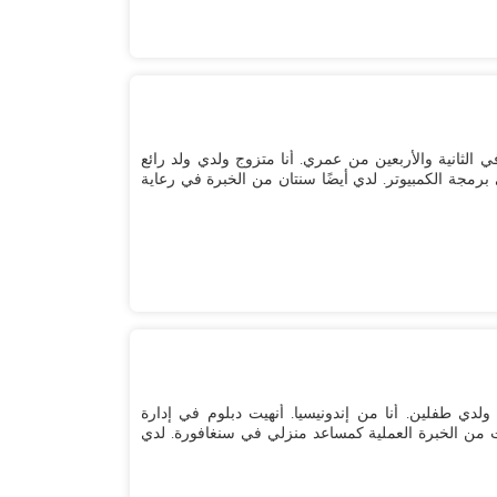
 الثانية والأربعين من عمري. أنا متزوج ولدي ولد رائع
مين في برمجة الكمبيوتر. لدي أيضًا سنتان من الخبرة في رعاية
بلغ من العمر 32 عامًا، مطلق، ولدي طفلين. أنا من إندونيسيا. أنهيت دبلوم في إدارة
مطاعم والسياحة في سنغافورة. لدي 3 سنوات من الخبرة العملية كمساعد منزلي في سنغافورة. لدي