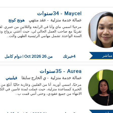
Maycel
- 34
سنوات
عمالة خدمة منزلية
- عقد منتهي
هونج كونج
مرحبا! اسمي ماي وأنا في الرابعة والثلاثين من عمري. 
تقريبًا مع صاحب العمل الحالي لي، حيث أعتني بزواج وتر
السنة الواحدة. تشمل مهامي الرئيسية الطهي والت...
مباشر
4خبرتك
من 26 Oct 2026 | دوام كامل
Aurea
- 35
سنوات
عمالة خدمة منزلية
- ي الخارج سابقا
فيلبيني
الخبرة كمساعدة منزلية، حيث عملت لمدة عامين في الكوي
الانتهاء من جميع عقودي، وحتى أنني قمت ب...