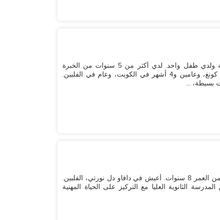
أنا اسمي ماريا دولوريس، عمري 42 عامًا، وأنا متزوجة ولدي طفل واحد. لدي أكثر من 5 سنوات من الخبرة
كمساعدة منزلية. عملت لمدة عامين و4 أشهر في هونغ كونغ، وعامين و4 أشهر في الكويت، وعام في الفلبين.
بسيطة، ...
اسمي جوي كريستين، عمري 26 عامًا، ولدي طفل يبلغ من العمر 8 سنوات. أعيش في دافاو دل نورتي، الفلبين.
درسة الثانوية العليا مع التركيز على الحياة المهنية