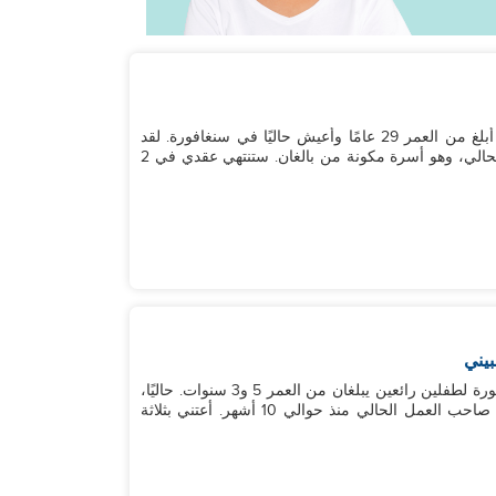
مرحبا بأصحاب العمل. اسمي وين با. أنا بورمي وعازب. أبلغ من العمر 29 عامًا وأعيش حاليًا في سنغافورة. لقد
عملت هنا كعامل منزلي لمدة عامين مع صاحب العمل الحالي، وهو أسرة مكونة من بالغان. ستنتهي عقدي في 2
بيني
مرحبًا، أنا نينيتا. أبلغ من العمر 30 عامًا، وأنا أم عازبة فخورة لطفلين رائعين يبلغان من العمر 5 و3 سنوات. حاليًا،
أنا في هونج كونج أعمل كمساعدة منزلية، وقد كنت مع صاحب العمل الحالي منذ حوالي 10 أشهر. أعتني بثلاثة