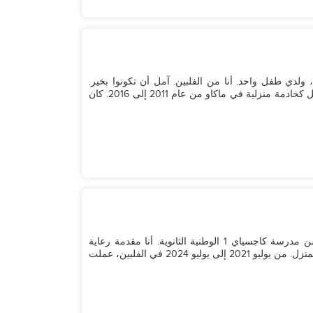
 أنا دواني، عمري 45 عامًا، عزباء، ولدي طفل واحد. أنا من الفلبين. آمل أن تكونوا بخير.
أردت أن أشارككم بعض المعلومات عن نفسي. كنت أعمل كخادمة منزلية في ماكاو من عام 2011 إلى 2016. كان
أنا ليوفينا، عمري 27 عامًا، أم لطفلين، وخريجة ثانوية من مدرسة كاجسياي 1 الوطنية الثانوية. أنا مقدمة رعاية
مجتهدة ومسؤولة ولدي خبرة في رعاية الأطفال وإدارة المنزل. من يوليو 2021 إلى يوليو 2024 في الفلبين، عملت