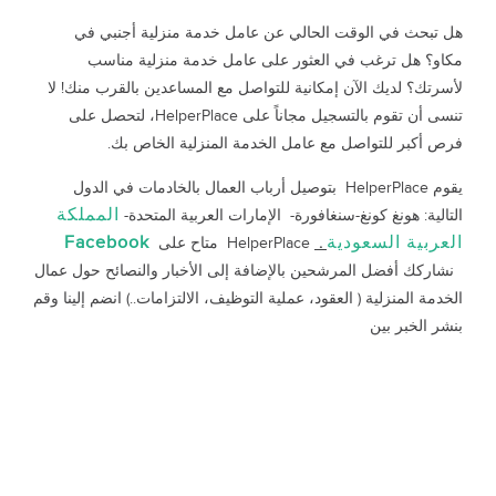
هل تبحث في الوقت الحالي عن عامل خدمة منزلية أجنبي في
مكاو؟ هل ترغب في العثور على عامل خدمة منزلية مناسب
لأسرتك؟ لديك الآن إمكانية للتواصل مع المساعدين بالقرب منك! لا
تنسى أن تقوم بالتسجيل مجاناً على HelperPlace، لتحصل على
فرص أكبر للتواصل مع عامل الخدمة المنزلية الخاص بك.
يقوم HelperPlace بتوصيل أرباب العمال بالخادمات في الدول
المملكة
التالية: هونغ كونغ-سنغافورة- الإمارات العربية المتحدة-
العربية السعودية
Facebook
.
HelperPlace متاح على
نشاركك أفضل المرشحين بالإضافة إلى الأخبار والنصائح حول عمال
الخدمة المنزلية ( العقود، عملية التوظيف، الالتزامات..) انضم إلينا وقم
بنشر الخبر بين