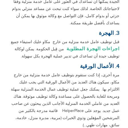
الجيدة يمكنها أن تساعدك في العثور على عامل خدمة منزلية وفقا
لاحتياجاتك الخاصة. لذلك سواء كنت تبحث عن مساعد منزلي بدوام
جزئي أو بدوام كامل، فإن التواصل مع وكالة موثوق بها يمكن أن
يساعدك بأفضل طريقة ممكنة.
3. الهجرة
قبل توظيف عامل خدمة منزلية من خارج مكاو عليك استيفاء جميع
اجراءات الهجرة المطلوبة
من قِبل الحكومة. يمكن لوكالة
توظيف جيدة أن تساعدك في تدبير عملية الهجرة بكل سهولة.
4. الأعمال الورقية
مرة أخرى، إذا كنت ستقوم بتوظيف عامل خدمة منزلية من خارج
مكاو، سيكون هناك العديد من الأعمال الورقية التي يجب عليك
الالتزام بها. يمكنك جعل عملية توظيف عمال الخدمة المنزلية سهلة
ومريحة للغاية بالحصول على مساعدة وكالة توظيف موثوقة. هناك
العديد من عاملي الخدمة المنزلية الأجانب الذين يبحثون عن صاحب
عمل جديد. يوجد على HelperPlace قائمة مدرجة بالكثير من
المرشحين المؤهلين وذوي الخبرات (مربية، مدبرة منزل، خادمة،
سائق، مهارات طهي...).