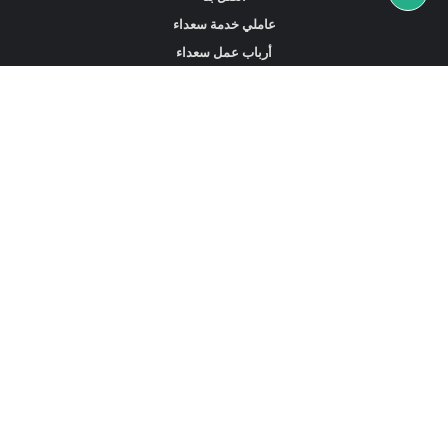
عاملي خدمة سعداء
أرباب عمل سعداء
أخبار ونصائح
ابحث عن عمل
ابحث عن مساعدين أو خادمات أو سائقين
ابحث عن وكالة خدمة منزلية
عاملي الخدمة المتاحين في هونغ كونغ
الخادمات المتاحة في سنغافورة
خادمات بدوام كامل في دبي الإمارات العربية المتحدة
استقدام العمالة المنزلية في السعودية
سجل الآن