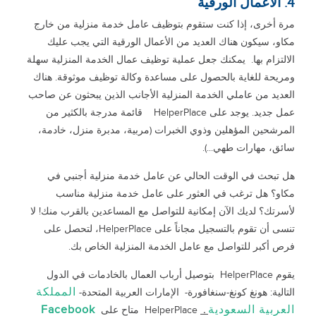
4. الأعمال الورقية
مرة أخرى، إذا كنت ستقوم بتوظيف عامل خدمة منزلية من خارج
مكاو، سيكون هناك العديد من الأعمال الورقية التي يجب عليك
الالتزام بها. يمكنك جعل عملية توظيف عمال الخدمة المنزلية سهلة
ومريحة للغاية بالحصول على مساعدة وكالة توظيف موثوقة. هناك
العديد من عاملي الخدمة المنزلية الأجانب الذين يبحثون عن صاحب
عمل جديد. يوجد على HelperPlace قائمة مدرجة بالكثير من
المرشحين المؤهلين وذوي الخبرات (مربية، مدبرة منزل، خادمة،
سائق، مهارات طهي...).
هل تبحث في الوقت الحالي عن عامل خدمة منزلية أجنبي في
مكاو؟ هل ترغب في العثور على عامل خدمة منزلية مناسب
لأسرتك؟ لديك الآن إمكانية للتواصل مع المساعدين بالقرب منك! لا
تنسى أن تقوم بالتسجيل مجاناً على HelperPlace، لتحصل على
فرص أكبر للتواصل مع عامل الخدمة المنزلية الخاص بك.
يقوم HelperPlace بتوصيل أرباب العمال بالخادمات في الدول
المملكة
التالية: هونغ كونغ-سنغافورة- الإمارات العربية المتحدة-
العربية السعودية
Facebook
.
HelperPlace متاح على