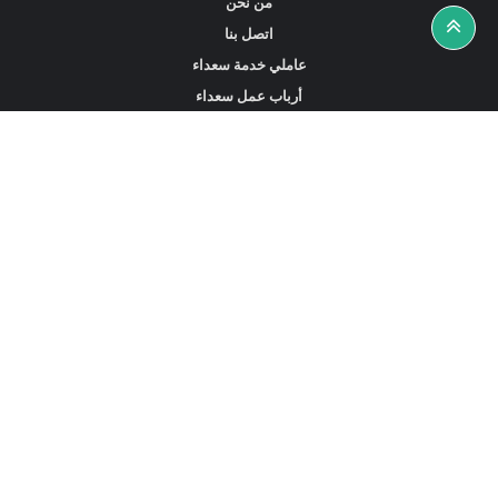
من نحن
اتصل بنا
عاملي خدمة سعداء
أرباب عمل سعداء
أخبار ونصائح
ابحث عن عمل
ابحث عن مساعدين أو خادمات أو سائقين
ابحث عن وكالة خدمة منزلية
عاملي الخدمة المتاحين في هونغ كونغ
الخادمات المتاحة في سنغافورة
خادمات بدوام كامل في دبي الإمارات العربية المتحدة
استقدام العمالة المنزلية في السعودية
سجل الآن