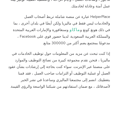
عمل آمنة وعادلة لخادمتك.
HelperPlace عبارة عن منصة شاملة تربط أصحاب العمل
والخادمات ليس فقط في ماليزيا ولكن أيضًا في بلدان أخرى ، بما
ماكاو
في ذلك هونغ كونغ و
وسنغافورة والإمارات العربية المتحدة
والمملكة العربية السعودية. لدينا حضور قوي على Facebook ،
مدعومًا بمجتمع يضم أكثر من 300000 متابع.
إذا كنت تبحث عن مزيد من المعلومات حول توظيف الخادمات في
ماليزيا ، فنحن نقدم مجموعة كبيرة من نصائح التوظيف والموارد
على منصتنا عبر الإنترنت. سواء كنت بحاجة إلى إرشادات بشأن عقود
العمل أو عملية التوظيف أو التزامات صاحب العمل ، فقد قمنا
بتغطيتك. انضم إلى مجتمعنا الماليزي وساعدنا في نشر الخبر
لأصدقائك ، مع ضمان استفادتهم من شبكتنا الواسعة والرؤى القيمة.