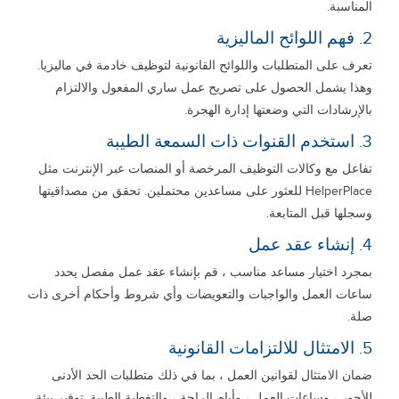
المناسبة.
2. فهم اللوائح الماليزية
تعرف على المتطلبات واللوائح القانونية لتوظيف خادمة في ماليزيا.
وهذا يشمل الحصول على تصريح عمل ساري المفعول والالتزام
بالإرشادات التي وضعتها إدارة الهجرة.
3. استخدم القنوات ذات السمعة الطيبة
تفاعل مع وكالات التوظيف المرخصة أو المنصات عبر الإنترنت مثل
HelperPlace للعثور على مساعدين محتملين. تحقق من مصداقيتها
وسجلها قبل المتابعة.
4. إنشاء عقد عمل
بمجرد اختيار مساعد مناسب ، قم بإنشاء عقد عمل مفصل يحدد
ساعات العمل والواجبات والتعويضات وأي شروط وأحكام أخرى ذات
صلة.
5. الامتثال للالتزامات القانونية
ضمان الامتثال لقوانين العمل ، بما في ذلك متطلبات الحد الأدنى
للأجور ، وساعات العمل ، وأيام الراحة ، والتغطية الطبية. توفير بيئة