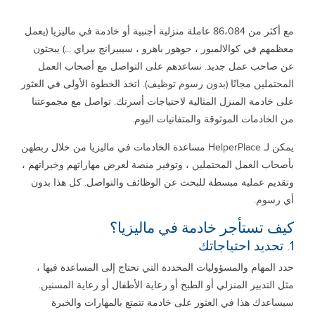
مع أكثر من 86،084 عاملة منزلية أجنبية أو خادمة في ماليزيا (يعمل
معظمهم في كوالالمبور ، جوهور باهرو ، سيبيرانج بيراي ...) يبحثون
عن صاحب عمل جديد. نساعدهم على التواصل مع أصحاب العمل
المحتملين مجانًا (بدون رسوم توظيف). اتخذ الخطوة الأولى في العثور
على خادمة المنزل المثالية لاحتياجات أسرتك. تواصل مع مجموعتنا
من الخادمات الموثوقة والمتفانيات اليوم.
يمكن لـ HelperPlace مساعدة الخادمات في ماليزيا من خلال ربطهن
بأصحاب العمل المحتملين ، وتوفير منصة لعرض مهاراتهم وخبراتهم ،
وتقديم عملية مبسطة للبحث عن الوظائف والتواصل. كل هذا بدون
أي رسوم.
كيف تستأجر خادمة في ماليزيا؟
1. تحديد احتياجاتك
حدد المهام والمسؤوليات المحددة التي تحتاج إلى المساعدة فيها ،
مثل التدبير المنزلي أو الطبخ أو رعاية الأطفال أو رعاية المسنين.
سيساعدك هذا في العثور على خادمة تتمتع بالمهارات والخبرة