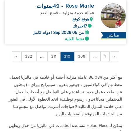
Rose Marie
- 49
سنوات
عمالة خدمة منزلية
- فسخ العقد
هونج كونج
17خبرتك
من 05 Sep 2026 | دوام كامل
مباشر
نشط للغاية
»
332
...
311
310
309
...
1
«
مع أكثر من 86،084 عاملة منزلية أجنبية أو خادمة في ماليزيا (يعمل
معظمهم في كوالالمبور ، جوهور باهرو ، سيبيرانج بيراي ...) يبحثون
عن صاحب عمل جديد. نساعدهم على التواصل مع أصحاب العمل
المحتملين مجانًا (بدون رسوم توظيف). اتخذ الخطوة الأولى في العثور
على خادمة المنزل المثالية لاحتياجات أسرتك. تواصل مع مجموعتنا
من الخادمات الموثوقة والمتفانيات اليوم.
يمكن لـ HelperPlace مساعدة الخادمات في ماليزيا من خلال ربطهن