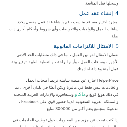
وسجلها قبل المتابعة.
4. إنشاء عقد عمل
بمجرد اختيار مساعد مناسب ، قم بإنشاء عقد عمل مفصل يحدد
ساعات العمل والواجبات والتعويضات وأي شروط وأحكام أخرى ذات
صلة.
5. الامتثال للالتزامات القانونية
ضمان الامتثال لقوانين العمل ، بما في ذلك متطلبات الحد الأدنى
للأجور ، وساعات العمل ، وأيام الراحة ، والتغطية الطبية. توفير بيئة
عمل آمنة وعادلة لخادمتك.
HelperPlace عبارة عن منصة شاملة تربط أصحاب العمل
والخادمات ليس فقط في ماليزيا ولكن أيضًا في بلدان أخرى ، بما
ماكاو
في ذلك هونغ كونغ و
وسنغافورة والإمارات العربية المتحدة
والمملكة العربية السعودية. لدينا حضور قوي على Facebook ،
مدعومًا بمجتمع يضم أكثر من 300000 متابع.
إذا كنت تبحث عن مزيد من المعلومات حول توظيف الخادمات في