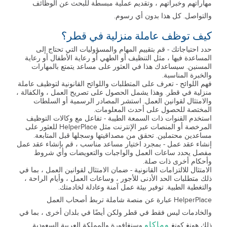
مهاراتهم وخبراتهم ، وتقديم عملية مبسطة للبحث عن الوظائف
والتواصل. كل هذا بدون أي رسوم.
كيف توظف عاملة منزلية في قطر؟
حدد احتياجاتك - قم بتقييم المهام والمسؤوليات التي تحتاج إلى
المساعدة فيها ، مثل التنظيف أو الطهي أو رعاية الأطفال أو رعاية
المسنين. سيساعدك هذا في العثور على مساعد يتمتع بالمهارات
والخبرة المناسبة.
فهم اللوائح - تعرف على المتطلبات واللوائح القانونية لتوظيف عاملة
منزلية في قطر. وهذا يشمل الحصول على تصريح العمل ، والكفالة ،
والامتثال لقوانين العمل. استشر المصادر الرسمية أو السلطات
المختصة للحصول على أحدث المعلومات.
استخدم القنوات ذات السمعة الطيبة - تفاعل مع وكالات التوظيف
المرخصة أو المنصات عبر الإنترنت مثل HelperPlace للعثور على
مساعدين محتملين. تحقق من مصداقيتها وسجلها قبل المتابعة.
إنشاء عقد عمل - بمجرد اختيار مساعد مناسب ، قم بإنشاء عقد عمل
مفصل يحدد ساعات العمل والواجبات والتعويضات وأي شروط
وأحكام أخرى ذات صلة.
الامتثال للالتزامات القانونية - ضمان الامتثال لقوانين العمل ، بما في
ذلك متطلبات الحد الأدنى للأجور ، وساعات العمل ، وأيام الراحة ،
والتغطية الطبية. توفير بيئة عمل آمنة وعادلة لخادمتك.
HelperPlace عبارة عن منصة شاملة تربط أصحاب العمل
والخادمات ليس فقط في قطر ولكن أيضًا في بلدان أخرى ، بما في
وماكاو
ذلك هونغ كونغ
وسنغافورة والمملكة العربية السعودية ...