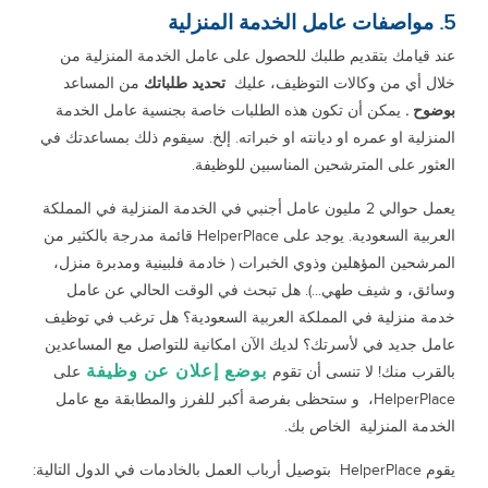
5. مواصفات عامل الخدمة المنزلية
عند قيامك بتقديم طلبك للحصول على عامل الخدمة المنزلية من
خلال أي من وكالات التوظيف، عليك
تحديد طلباتك
من المساعد
بوضوح .
يمكن أن تكون هذه الطلبات خاصة بجنسية عامل الخدمة
المنزلية او عمره او ديانته او خبراته. إلخ. سيقوم ذلك بمساعدتك في
العثور على المترشحين المناسبين للوظيفة.
يعمل حوالي 2 مليون عامل أجنبي في الخدمة المنزلية في المملكة
العربية السعودية. يوجد على HelperPlace قائمة مدرجة بالكثير من
المرشحين المؤهلين وذوي الخبرات ( خادمة فلبينية ومدبرة منزل،
وسائق، و شيف طهي...). هل تبحث في الوقت الحالي عن عامل
خدمة منزلية في المملكة العربية السعودية؟ هل ترغب في توظيف
عامل جديد في لأسرتك؟ لديك الآن امكانية للتواصل مع المساعدين
بوضع إعلان عن وظيفة
بالقرب منك! لا تنسى أن تقوم
على
HelperPlace، و ستحظى بفرصة أكبر للفرز والمطابقة مع عامل
الخدمة المنزلية الخاص بك.
يقوم HelperPlace بتوصيل أرباب العمل بالخادمات في الدول التالية: