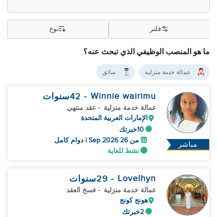
فلتر
نوع
ما هو المنصب الوظيفي الذي تبحث عنه؟
عمالة خدمة منزلية
سائق
Winnie wairimu
- 42
سنوات
عمالة خدمة منزلية
- عقد منتهي
الإمارات العربية المتحدة
10خبرتك
من 26 Sep 2026 | دوام كامل
مباشر
نشط للغاية
Lovelhyn
- 29
سنوات
عمالة خدمة منزلية
- فسخ العقد
هونج كونج
2خبرتك