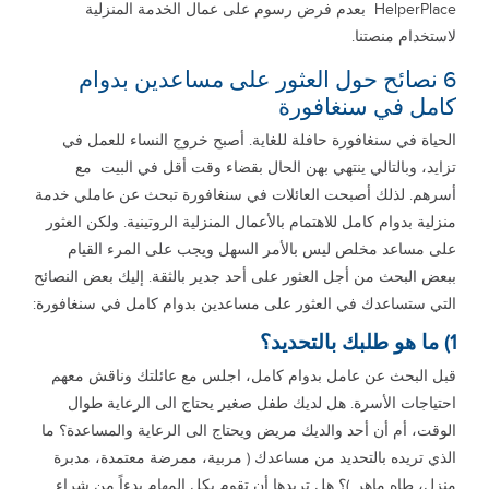
HelperPlace بعدم فرض رسوم على عمال الخدمة المنزلية
لاستخدام منصتنا.
6 نصائح حول العثور على مساعدين بدوام
كامل في سنغافورة
الحياة في سنغافورة حافلة للغاية. أصبح خروج النساء للعمل في
تزايد، وبالتالي ينتهي بهن الحال بقضاء وقت أقل في البيت مع
أسرهم. لذلك أصبحت العائلات في سنغافورة تبحث عن عاملي خدمة
منزلية بدوام كامل للاهتمام بالأعمال المنزلية الروتينية. ولكن العثور
على مساعد مخلص ليس بالأمر السهل ويجب على المرء القيام
ببعض البحث من أجل العثور على أحد جدير بالثقة. إليك بعض النصائح
التي ستساعدك في العثور على مساعدين بدوام كامل في سنغافورة:
1) ما هو طلبك بالتحديد؟
قبل البحث عن عامل بدوام كامل، اجلس مع عائلتك وناقش معهم
احتياجات الأسرة. هل لديك طفل صغير يحتاج الى الرعاية طوال
الوقت، أم أن أحد والديك مريض ويحتاج الى الرعاية والمساعدة؟ ما
الذي تريده بالتحديد من مساعدك ( مربية، ممرضة معتمدة، مدبرة
منزل، طاهٍ ماهر..)؟ هل تريدها أن تقوم بكل المهام بدءاً من شراء