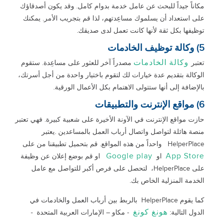
مكاناً جيداً للبحث عن عامل خدمة بدوام كامل. وقد يكون أصدقاؤك
على استعداد أن يسلموك مساعِدتهم، لذا قم بتجريب الأمر. يمكنك
توظيفها بكل ثقة لأنها كانت تعمل لدى صديقك.
5) وكالة توظيف الخادمات
وكالة الخادمات
تعتبر
مصدراً آخر للعثور على مساعِدة. ستقوم
الوكالة بتقديم عدة خيارات لك لتقوم باختيار واحدة من أجل أسرتك،
بالإضافة إلى أنها ستتولى الاهتمام بكل الأعمال الورقية.
6) مواقع الإنترنت والتطبيقات
حازت مواقع الإنترنت في الآونة الأخيرة على شعبية كبيرة. فهي تعتبر
منصة هائلة لتواصل واتصال أرباب العمل بالمساعدين .يعتبر
HelperPlace واحداً من هذه المواقع. قم بتحميل تطبيقنا من على
Google play
App Store
او
او قم بوضع إعلان عن وظيفة
على HelperPlace، لتحصل على فرص أكبر للتواصل مع عامل
الخدمة المنزلية الخاص بك.
كما يقوم HelperPlace بالربط بين أرباب العمل والخادمات في
هونغ كونغ
الدول التالية:
- مكاو – الإمارات العربية المتحدة -