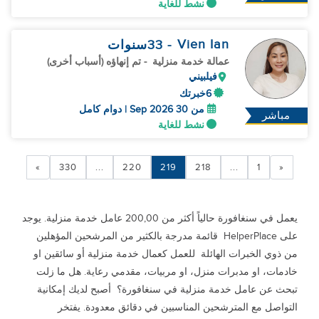
نشط للغاية
Vien Ian
- 33
سنوات
عمالة خدمة منزلية
- تم إنهاؤه (أسباب أخرى)
فيلبيني
6خبرتك
من 30 Sep 2026 | دوام كامل
مباشر
نشط للغاية
»
330
...
220
219
218
...
1
«
يعمل في سنغافورة حالياً أكثر من 200,00 عامل خدمة منزلية. يوجد
على HelperPlace قائمة مدرجة بالكثير من المرشحين المؤهلين
من ذوي الخبرات الهائلة للعمل كعمال خدمة منزلية أو سائقين او
خادمات، او مدبرات منزل، او مربيات، مقدمي رعاية. هل ما زلت
تبحث عن عامل خدمة منزلية في سنغافورة؟ أصبح لديك إمكانية
التواصل مع المترشحين المناسبين في دقائق معدودة. يفتخر