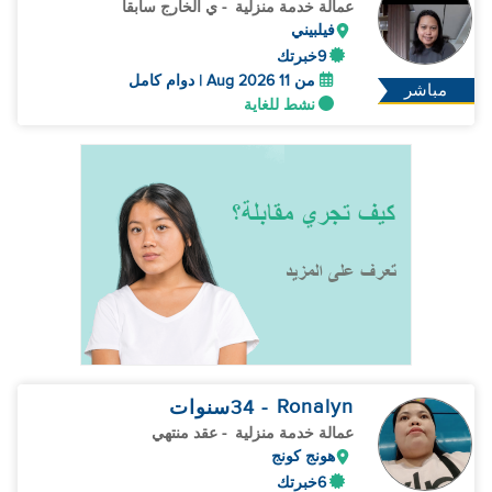
عمالة خدمة منزلية
- ي الخارج سابقا
فيلبيني
9خبرتك
من 11 Aug 2026 | دوام كامل
مباشر
نشط للغاية
Ronalyn
- 34
سنوات
عمالة خدمة منزلية
- عقد منتهي
هونج كونج
6خبرتك