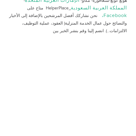
الإمارات العربية المتحدة
هونغ كونغ-سنغافورة- مكاو-
-
المملكة العربية السعودية
.
HelperPlace متاح على
Facebook،
نحن نشاركك أفضل المرشحين بالإضافة إلى الأخبار
والنصائح حول عمال الخدمة المنزلية( العقود، عملية التوظيف،
الالتزامات...). انضم إلينا وقم بنشر الخبر بين