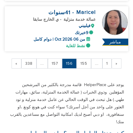
Maricel
- 41
سنوات
عمالة خدمة منزلية
- ي الخارج سابقا
فيلبيني
9خبرتك
من 06 Oct 2026 | دوام كامل
مباشر
نشط للغاية
»
338
...
157
156
155
...
1
«
يوجد على HelperPlace قائمة مدرجة بالكثير من المرشحين
المؤهلين وذوي الخبرات ( عمالة الخدمة المنزلية، سائق، مهارات
طهي..) هل تبحث في الوقت الحالي عن عامل خدمة منزلية و تود
العثور على واحد من أجل أسرتك؟ سواء كنت في هونغ كونغ ،او
سنغافورة، او دبي أصبح لديك امكانية التواصل مع مساعدين بالقرب
منك!