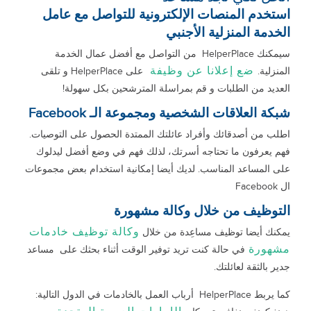
استخدم المنصات الإلكترونية للتواصل مع عامل
الخدمة المنزلية الأجنبي
سيمكنك HelperPlace من التواصل مع أفضل عمال الخدمة
ضع إعلانا عن وظيفة
المنزلية.
على HelperPlace و تلقى
العديد من الطلبات و قم بمراسلة المترشحين بكل سهولة!
شبكة العلاقات الشخصية ومجموعة الـ Facebook
اطلب من أصدقائك وأفراد عائلتك الممتدة الحصول على التوصيات.
فهم يعرفون ما تحتاجه أسرتك، لذلك فهم في وضع أفضل ليدلوك
على المساعد المناسب. لديك أيضا إمكانية استخدام بعض مجموعات
ال Facebook
التوظيف من خلال وكالة مشهورة
وكالة توظيف خادمات
يمكنك أيضا توظيف مساعِدة من خلال
مشهورة
في حالة كنت تريد توفير الوقت أثناء بحثك على مساعد
جدير بالثقة لعائلتك.
كما يربط HelperPlace أرباب العمل بالخادمات في الدول التالية: