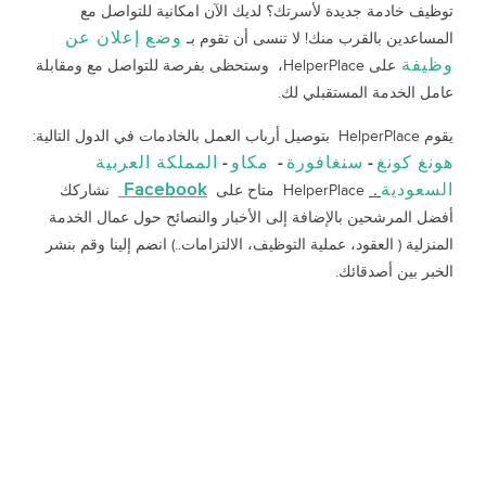
توظيف خادمة جديدة لأسرتك؟ لديك الآن امكانية للتواصل مع
وضع إعلان عن
المساعدين بالقرب منك! لا تنسى أن تقوم بـ
وظيفة
على HelperPlace، وستحظى بفرصة للتواصل مع ومقابلة
عامل الخدمة المستقبلي لك.
يقوم HelperPlace بتوصيل أرباب العمل بالخادمات في الدول التالية:
هونغ كونغ
سنغافورة
مكاو
المملكة العربية
-
-
-
السعودية
Facebook
.
HelperPlace متاح على
نشاركك
أفضل المرشحين بالإضافة إلى الأخبار والنصائح حول عمال الخدمة
المنزلية ( العقود، عملية التوظيف، الالتزامات..) انضم إلينا وقم بنشر
الخبر بين أصدقائك.