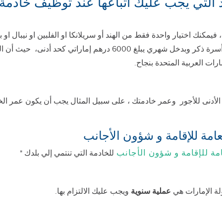
 التي يجب عليك اتباعها عند توظيف خادمة ف
مكنك اختيار واحدة فقط من الهند أو سريلانكا او الفلبين او نيبال او بنج
لكي تكون مؤهلا لكفالة خادمة يجب أن تكون رب أسرة ذكر وبدخل شهري 
ات العربية المتحدة بنجاح.
امة للإقامة و شؤون الأجانب
للخادمة التي تنتمي إلي بلدك *
ولة الإمارات هي
عملية سنوية
ويجب عليك الالتزام بها.