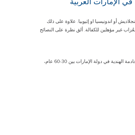
ي الإمارات العربية
لاديش أو اندونيسيا او إثيوبيا. علاوة على ذلك
يبلغ 6000 درهم إماراتي كحد أدنى، حيث أن العُزاب غير مؤهلين للكفالة. ألق نظرة على النصائح
تأكد من أنك تقوم باتباع لوائح الدولة الخاصة بالحد الأدنى للأجور وعمر خادمتك ، على سبيل المثال يجب أن يكون عمر الخادمة الهندية في دولة الإمارات بين 30-60 عام،