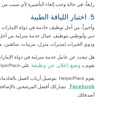
رابغاً، في حالة وجب إلغاء التأشيرة لأي سبب من ا
5. اختبار اللياقة الطبية
وأخيراً، من أجل توظيف خادمة في دولة الإمارات بن
دبي وأبوظبي بتوظيف عمال خدمة منزلية من أجل ر
وذوي الخبرات (مدبرات منزل، مربيات، سائقين، م
هل تبحث عن عامل خدمة منزلية في دولة الإمارات
وضع إعلان عن وظيفة
تقوم بـ
على HelperPlace، وستحظى بفرصة للتواصل مع ومقابلة عامل الخدمة المستقبلي لك.
يقوم HelperPlace بتوصيل أرباب العمل بالخادمات في الدول التالية:
Facebook
نشاركك أفضل المرشحين بالإضافة إلى 
أصدقائك.