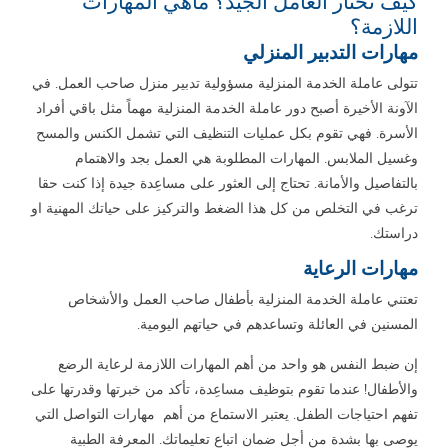
كيف تختار العامل الجيد؟ ماهي المهارات
اللازمة؟
مهارات التدبير المنزلي
تتولى عاملة الخدمة المنزلية مسؤولية تدبير منزل صاحب العمل. في
الآونة الأخيرة أصبح دور عاملة الخدمة المنزلية مهماً مثل باقي أفراد
الأسرة. فهي تقوم بكل عمليات التنظيف التي تشمل الكنس والمسح
وغسيل الملابس. المهارات المطلوبة هي العمل بجد والاهتمام
بالتفاصيل والأمانة. تحتاج إلى العثور على مساعِدة جيدة إذا كنت حقا
ترغب في التخلص من كل هذا الضغط والتركيز على حياتك المهنية او
دراستك.
مهارات الرعاية
تعتني عاملة الخدمة المنزلية بأطفال صاحب العمل والأشخاص
المسنين في العائلة وتساعدهم في حياتهم اليومية.
إن ضبط النفس هو واحد من أهم المهارات اللازمة لرعاية الرضع
والأطفال! عندما تقوم بتوظيف مساعِدة، تأكد من خبرتها وقدرتها على
تفهم احتياجات الطفل. يعتبر الاستماع من أهم مهارات التواصل التي
يوصى بها بشدة من أجل ضمان اتباع تعليماتك. المعرفة الطبية