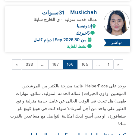
Muslichah
- 31
سنوات
عمالة خدمة منزلية
- ي الخارج سابقا
إندونيسيا
5خبرتك
من 30 Sep 2026 | دوام كامل
مباشر
نشط للغاية
»
333
...
167
166
165
...
1
«
يوجد على HelperPlace قائمة مدرجة بالكثير من المرشحين
المؤهلين وذوي الخبرات ( عمالة الخدمة المنزلية، سائق، مهارات
طهي..) هل تبحث في الوقت الحالي عن عامل خدمة منزلية و تود
العثور على واحد من أجل أسرتك؟ سواء كنت في هونغ كونغ ،او
سنغافورة، او دبي أصبح لديك امكانية التواصل مع مساعدين بالقرب
منك!