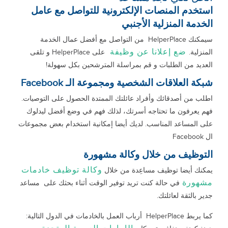
استخدم المنصات الإلكترونية للتواصل مع عامل
الخدمة المنزلية الأجنبي
سيمكنك HelperPlace من التواصل مع أفضل عمال الخدمة
ضع إعلانا عن وظيفة
المنزلية.
على HelperPlace و تلقى
العديد من الطلبات و قم بمراسلة المترشحين بكل سهولة!
شبكة العلاقات الشخصية ومجموعة الـ Facebook
اطلب من أصدقائك وأفراد عائلتك الممتدة الحصول على التوصيات.
فهم يعرفون ما تحتاجه أسرتك، لذلك فهم في وضع أفضل ليدلوك
على المساعد المناسب. لديك أيضا إمكانية استخدام بعض مجموعات
ال Facebook
التوظيف من خلال وكالة مشهورة
وكالة توظيف خادمات
يمكنك أيضا توظيف مساعِدة من خلال
مشهورة
في حالة كنت تريد توفير الوقت أثناء بحثك على مساعد
جدير بالثقة لعائلتك.
كما يربط HelperPlace أرباب العمل بالخادمات في الدول التالية: