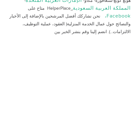
الإمارات العربية المتحدة
هونغ كونغ-سنغافورة- مكاو-
-
المملكة العربية السعودية
.
HelperPlace متاح على
Facebook،
نحن نشاركك أفضل المرشحين بالإضافة إلى الأخبار
والنصائح حول عمال الخدمة المنزلية( العقود، عملية التوظيف،
الالتزامات...). انضم إلينا وقم بنشر الخبر بين