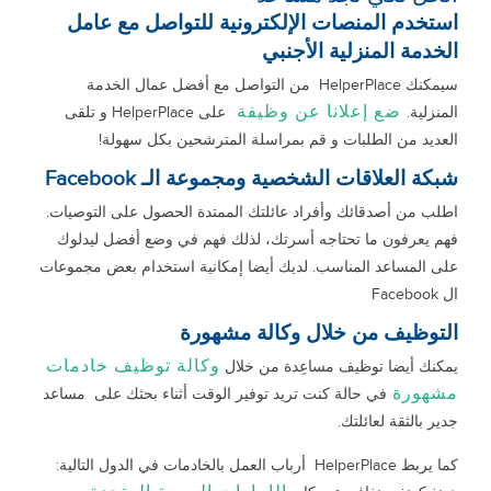
استخدم المنصات الإلكترونية للتواصل مع عامل
الخدمة المنزلية الأجنبي
سيمكنك HelperPlace من التواصل مع أفضل عمال الخدمة
ضع إعلانا عن وظيفة
المنزلية.
على HelperPlace و تلقى
العديد من الطلبات و قم بمراسلة المترشحين بكل سهولة!
شبكة العلاقات الشخصية ومجموعة الـ Facebook
اطلب من أصدقائك وأفراد عائلتك الممتدة الحصول على التوصيات.
فهم يعرفون ما تحتاجه أسرتك، لذلك فهم في وضع أفضل ليدلوك
على المساعد المناسب. لديك أيضا إمكانية استخدام بعض مجموعات
ال Facebook
التوظيف من خلال وكالة مشهورة
وكالة توظيف خادمات
يمكنك أيضا توظيف مساعِدة من خلال
مشهورة
في حالة كنت تريد توفير الوقت أثناء بحثك على مساعد
جدير بالثقة لعائلتك.
كما يربط HelperPlace أرباب العمل بالخادمات في الدول التالية: