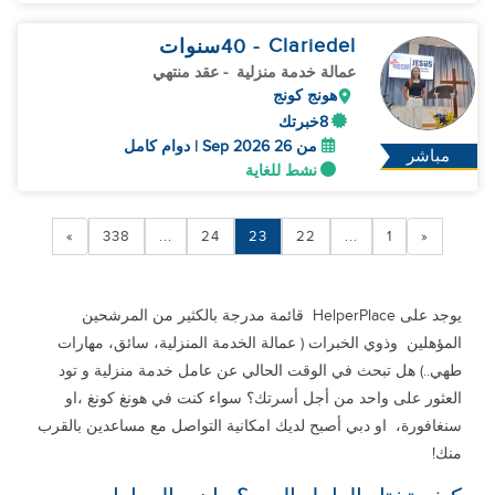
Clariedel
- 40
سنوات
عمالة خدمة منزلية
- عقد منتهي
هونج كونج
8خبرتك
من 26 Sep 2026 | دوام كامل
مباشر
نشط للغاية
»
338
...
24
23
22
...
1
«
يوجد على HelperPlace قائمة مدرجة بالكثير من المرشحين
المؤهلين وذوي الخبرات ( عمالة الخدمة المنزلية، سائق، مهارات
طهي..) هل تبحث في الوقت الحالي عن عامل خدمة منزلية و تود
العثور على واحد من أجل أسرتك؟ سواء كنت في هونغ كونغ ،او
سنغافورة، او دبي أصبح لديك امكانية التواصل مع مساعدين بالقرب
منك!