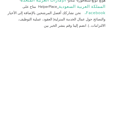
الإمارات العربية المتحدة
هونغ كونغ-سنغافورة- مكاو-
-
المملكة العربية السعودية
.
HelperPlace متاح على
Facebook،
نحن نشاركك أفضل المرشحين بالإضافة إلى الأخبار
والنصائح حول عمال الخدمة المنزلية( العقود، عملية التوظيف،
الالتزامات...). انضم إلينا وقم بنشر الخبر بين