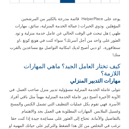
يوجد على HelperPlace قائمة مدرجة بالكثير من المرشحين
المؤهلين وذوي الخبرات ( عمالة الخدمة المنزلية، سائق، مهارات
طهي..) هل تبحث في الوقت الحالي عن عامل خدمة منزلية و تود
العثور على واحد من أجل أسرتك؟ سواء كنت في هونغ كونغ ،او
سنغافورة، او دبي أصبح لديك امكانية التواصل مع مساعدين بالقرب
منك!
كيف تختار العامل الجيد؟ ماهي المهارات
اللازمة؟
مهارات التدبير المنزلي
تتولى عاملة الخدمة المنزلية مسؤولية تدبير منزل صاحب العمل. في
الآونة الأخيرة أصبح دور عاملة الخدمة المنزلية مهماً مثل باقي أفراد
الأسرة. فهي تقوم بكل عمليات التنظيف التي تشمل الكنس والمسح
وغسيل الملابس. المهارات المطلوبة هي العمل بجد والاهتمام
بالتفاصيل والأمانة. تحتاج إلى العثور على مساعِدة جيدة إذا كنت حقا
ترغب في التخلص من كل هذا الضغط والتركيز على حياتك المهنية او