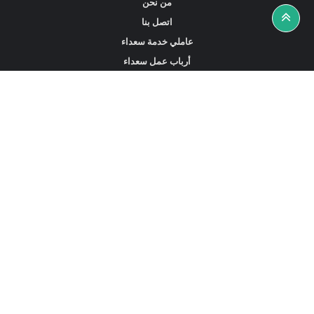
من نحن
اتصل بنا
عاملي خدمة سعداء
أرباب عمل سعداء
أخبار ونصائح
ابحث عن عمل
ابحث عن مساعدين أو خادمات أو سائقين
ابحث عن وكالة خدمة منزلية
عاملي الخدمة المتاحين في هونغ كونغ
الخادمات المتاحة في سنغافورة
خادمات بدوام كامل في دبي الإمارات العربية المتحدة
استقدام العمالة المنزلية في السعودية
سجل الآن