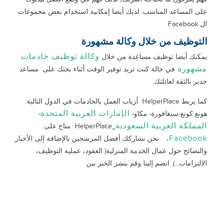
على المساعد المناسب. لديك أيضا إمكانية استخدام بعض مجموعات
ال Facebook
التوظيف من خلال وكالة مشهورة
وكالة توظيف خادمات
يمكنك أيضا توظيف مساعِدة من خلال
مشهورة
في حالة كنت تريد توفير الوقت أثناء بحثك على مساعد
جدير بالثقة لعائلتك.
كما يربط HelperPlace أرباب العمل بالخادمات في الدول التالية:
الإمارات العربية المتحدة
هونغ كونغ-سنغافورة- مكاو-
-
المملكة العربية السعودية
.
HelperPlace متاح على
Facebook،
نحن نشاركك أفضل المرشحين بالإضافة إلى الأخبار
والنصائح حول عمال الخدمة المنزلية( العقود، عملية التوظيف،
الالتزامات...). انضم إلينا وقم بنشر الخبر بين