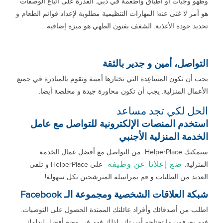
وطهو وجبات أو أطباق وأطعمة في دبي. القدرة على اتباع الوصفات
هو أمر لا غنى عنه! المهارات التنظيمية مطلوبة لإعداد قوائم الطعام و
تحديد جودة الأغذية. الشغف بفنون الطهي هو ميزة إضافية.
التواصل، أمين و جدير بالثقة
يجب أن تكون المساعِدة التي تختارها أمينة وتقوم بالمبادرة في جميع
الأعمال المنزلية. يجب أن تكون محاورة جيدة و مخلصة أيضا.
الحل لكي تجد مساعد
استخدم المنصات الإلكترونية للتواصل مع عامل
الخدمة المنزلية الأجنبي
سيمكنك HelperPlace من التواصل مع أفضل عمال الخدمة
ضع إعلانا عن وظيفة
المنزلية.
على HelperPlace و تلقى
العديد من الطلبات و قم بمراسلة المترشحين بكل سهولة!
شبكة العلاقات الشخصية ومجموعة الـ Facebook
اطلب من أصدقائك وأفراد عائلتك الممتدة الحصول على التوصيات.
فهم يعرفون ما تحتاجه أسرتك، لذلك فهم في وضع أفضل ليدلوك