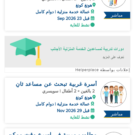
هونغ كونغ
عمالة خدمة منزلية | دوام كامل
مباشر
قبل 23 Sep 2026
نشط للغاية
إعلانات بواسطة Helperplace
أسرة غربية تبحث عن مساعد ثانٍ
2 بالغين + 2 أطفال | سويسري
هونغ كونغ
عمالة خدمة منزلية | دوام كامل
قبل 29 Nov 2026
مباشر
نشط للغاية
مطلوب مربية في اسرع وقت ممكن