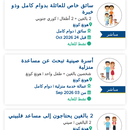
سائق خاص للعائلة بدوام كامل وذو
خبرة
2 بالغين + 2 أطفال | كوري جنوبي
هونغ كونغ
سائق | دوام كامل
مباشر
قبل 24 Oct 2026
نشط للغاية
أسرة صينية تبحث عن مساعدة
منزلية
شخصين بالغين + طفل واحد | هونغ كونغ
هونغ كونغ
عمالة خدمة منزلية | دوام كامل
مباشر
من 03 Sep 2026
نشط للغاية
2 بالغين يحتاجون إلى مساعد فلبيني
2 البالغين | صيني
هونغ كونغ