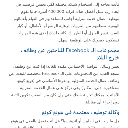
فأنت بحاجة إلى استخدام شبكة مختلفة لكي تحسن فرصتك في
ايجاد رب عمل أفضل. هناك قرابة 400,000 أسرة حاليا تقوم
بتوظيف عمال خدمة منزلية أجانب لمساعدتهم في القيام بأعمالهم
اليومية. معظمهم من المربيات لرعاية الرضع أو الأطفال، أو كبار
السن، تدبير المنزل أو للطهو. إذا كانت لديك إحدى هذه المهارات
فسيكون حصولك على الوظيفة أسهل.
مجموعات الـ Facebook للباحثين عن وظائف
خارج البلاد
تعتبر وسائل التواصل الاجتماعي مفيدة للغاية! إذا كنت عن وظيفة،
ستجد العديد من المجموعات على الـ Facebook مخصصة للبحث عن
وظائف عمال الخدمة المنزلية. ومقرها الأساسي في (هونغ كونغ،
سنغافورة، دبي، مكاو.) وهي تركز على عمال الخدمة المنزلية
الأجانب. يمكنك تجربة حظك حتى وإن كان من الصعب تكوين الثقة
دون إجراء أي مقابلة.
وكالة توظيف معتمدة في هونغ كونغ
هل ما زلت في الفلبين أو اندونيسيا؟ هل أنت تعمل بالفعل في هونغ