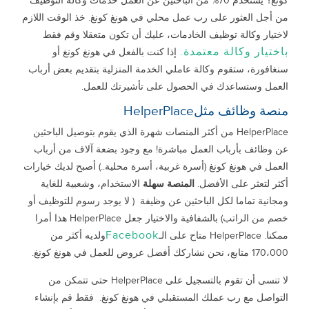
كونغ؟ يستخدم 70% من الباحثين عن العمل خدمات وكالة التوظيف
من أجل العثور على رب عمل محلي في هونغ كونغ. خذ الوقت اللازم
لاختيار وكالة توظيف الخادمات، عليك أن تكون متعقلا وقم فقط
باختيار وكالة معتمدة.
إذا كنت بالفعل في هونغ كونغ أو
سنغافورة، ستقوم وكالة عاملي الخدمة المنزلية بتقديم بعض أرباب
العمل وستساعدك في الحصول على تأشيرتك للعمل.
منصة وظائف مثلHelperPlace
HelperPlace من أكثر المنصات شهرة الذي يقوم بتوصيل الباحثين
عن وظائف بأرباب العمل مباشرة! مع وجود بضعة آلاف من أرباب
العمل في هونغ كونغ (أسرة غربية، أسرة محلية..) أصبح لديك خيارات
أكثر لتعثر على الأفضل.
المنصة سهلة
الاستخدام، وشعبية للغاية
ومجانية تماما لكل الباحثين عن وظيفة ( لا يوجد رسوم للتوظيف أو
خصم من الراتب) بالشفافية والاختيار جعل HelperPlace هذا أمرا
Facebook
ممكنا. HelperPlace متاح على الـ
ولديه أكثر من
170،000 متابع، نحن نشاركك أفضل عروض للعمل في هونغ كونغ.
لا تنسى أن تقوم بالتسجيل على HelperPlace حتى تتمكن من
التواصل مع رب عملك المستقبلي في هونغ كونغ. فقط قم بإنشاء