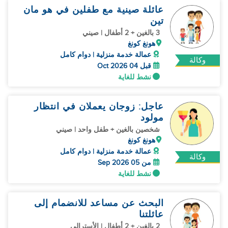
عائلة صينية مع طفلين في هو مان
تين
3 بالغين + 2 أطفال | صيني
هونغ كونغ
عمالة خدمة منزلية | دوام كامل
وكالة
قبل 04 Oct 2026
نشط للغاية
عاجل: زوجان يعملان في انتظار
مولود
شخصين بالغين + طفل واحد | صيني
هونغ كونغ
عمالة خدمة منزلية | دوام كامل
وكالة
من 05 Sep 2026
نشط للغاية
البحث عن مساعد للانضمام إلى
عائلتنا
2 بالغين + 2 أطفال | الأسترالي