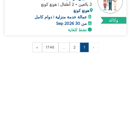
2 بالغين + 2 أطفال | هونغ كونغ
هونغ كونغ
عمالة خدمة منزلية | دوام كامل
وكالة
من 30 Sep 2026
نشط للغاية
»
1746
...
2
1
«