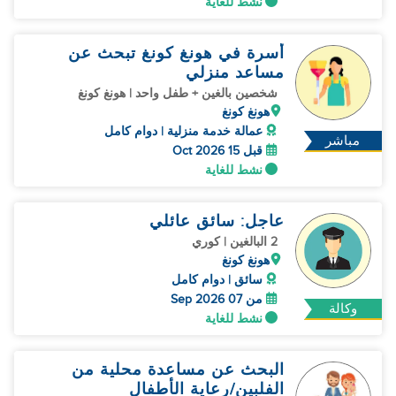
نشط للغاية
أسرة في هونغ كونغ تبحث عن
مساعد منزلي
شخصين بالغين + طفل واحد | هونغ كونغ
هونغ كونغ
عمالة خدمة منزلية | دوام كامل
مباشر
قبل 15 Oct 2026
نشط للغاية
عاجل: سائق عائلي
2 البالغين | كوري
هونغ كونغ
سائق | دوام كامل
من 07 Sep 2026
وكالة
نشط للغاية
البحث عن مساعدة محلية من
الفلبين/رعاية الأطفال