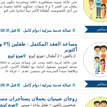
نحن عائلة صينية سنغافورية دافئة ومحترمة تتكون من 
يبلغان من العمر 3 و 6 سنوات. ستكون عا
من أجل الخصوصية. أطفالنا الأكبر سناً اعتادوا على النو
مباشر
عمالة خدمة منزلية | دوام كامل
قبل 31 Aug 2026
مسا
أكتوبر
2 بالغين + 2 أطفال | هونغ كونغ
هونغ كونغ
وكلاهما سيبدأ المدرسة في سبتمبر. نقدم: ✅ غرفة خا
مباشر
عمالة خدمة منزلية | دوام كامل
قبل 31 Oct 2026
زوجان صينيان يعملان يستأجران مساعدً
شخصين بالغين + طفل واحد | صيني
هونغ كونغ