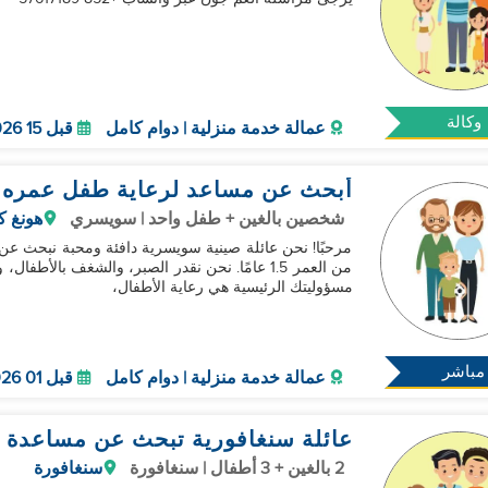
وكالة
عمالة خدمة منزلية | دوام كامل
قبل 15 Sep 2026
أبحث عن مساعد لرعاية طفل عمره 
شخصين بالغين + طفل واحد | سويسري
هونغ ك
مرحبًا! نحن عائلة صينية سويسرية دافئة ومحبة نبحث عن م
من العمر 1.5 عامًا. نحن نقدر الصبر، والشغف 
مسؤوليتك الرئيسية هي رعاية الأطفال،
مباشر
عمالة خدمة منزلية | دوام كامل
قبل 01 Oct 2026
عائلة سنغافورية تبحث عن مساعدة م
2 بالغين + 3 أطفال | سنغافورة
سنغافورة