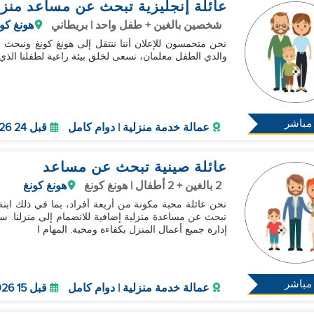
عائلة إنجليزية تبحث عن مساعد منز
شخصين بالغين + طفل واحد | بريطاني
هونغ كو
نحن متحمسون للإعلان أننا ننتقل إلى هونغ كونغ ونبحث
والدي الطفل معلمان، نسعى لخلق بيئة راعية لطفلنا الذي يبلغ من العمر 13 شهرًا، والذي 
مباشر
عمالة خدمة منزلية | دوام كامل
قبل 24 Aug 2026
عائلة صينية تبحث عن مساعد
2 بالغين + 2 أطفال | هونغ كونغ
هونغ كونغ
نبحث عن مساعدة منزلية إضافية للانضمام إلى منزلنا. 
إدارة جميع أعمال المنزل بكفاءة ومحبة. المهام ا
مباشر
عمالة خدمة منزلية | دوام كامل
قبل 15 Nov 2026