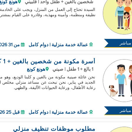
شخصين بالغين + طفل واحد | فلبيني
هونغ كونغ
السيدة تحتاج إلى العمل من المنزل، ويجب على الخادمة
نظيفة ومنظمة، وأمينة ومهذبة، وقادرة على القيام بمشتر
مباشر
عمالة خدمة منزلية | دوام كامل
من 31 Oct 2026
أسرة مكونة من شخصين بالغين + 1 كلب تبحث عن مساعد
1 بالغ + 1 طفل | صيني
هونغ كونغ
نحن عائلة صينية مكونة من بالغين و كلبنا الوديع، وهو من
الجديد في يناير، نحن نبحث عن مساعد منزلي مخلص لي
رعاية الأطفال، ورعاية الحيوانات الأليفة، والطهي.
مباشر
عمالة خدمة منزلية | دوام كامل
قبل 25 Oct 2026
مطلوب موظفات تنظيف منزلي