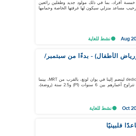
خمسة أفراد، بما في ذلك مولود جديد وطفلين رائعين
ئلتنا سعيدة بترحيب مساعد منزلي سيكون لها غرفتها الخاصة وحمامها
نشط للغاية
عد العقد المكتمل - طفلين (P1 ورياض الأطفال) - بدءًا من سبتمبر/
نحن عائلة غربية دافئة نبحث عن مساعد منزلي م dedicated لينضم إلينا في يوان لونغ، بالقرب من MRT، بينما
نستعد لموسم مشغول أمامنا مع أطفالنا الاثنين، الذين تتراوح أعمارهم بين 6 سنوات (P1) و2.5 سنة (روضة)،
نشط للغاية
ا فلبينيًا