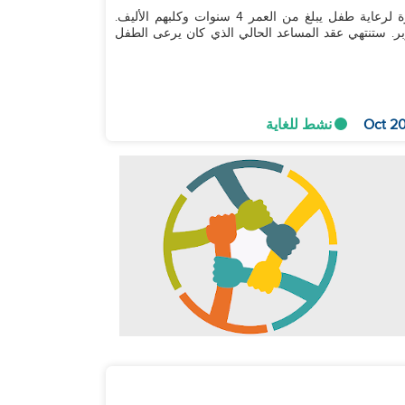
زوجان صينيان يعملان يبحثان عن مساعد فلبيني ذو خبرة لرعاية طفل يبلغ من العمر 4 سنوات وكلبهم الأليف.
وبر. ستنتهي عقد المساعد الحالي الذي كان يرعى الطفل
نشط للغاية