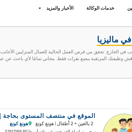
ن
خدمات الوكالة
الأخبار والمزيد
ي ماليزيا
ب في الخارج. تحقق من فرص العمل الحالية للعمال المنزليين الأجان
اقش وظيفتك المرتقبة ببضع نقرات فقط. مجاني تمامًا لأي باحث عن عم
الموقع في منتصف المستوى بحاجة إلى 
2 بالغين + 2 أطفال | هونغ كونغ
هونغ كونغ
يرجى مراسلة العم جون عبر واتسآب +852 57617189