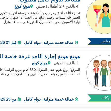
مساعد بدوام كامل مطلوب:
4 بالغين + 2 أطفال | صيني
هونغ كونغ
نحن عائلة دافئة ومرحب بها مكونة من ستة أفراد، تتكون 
العمر 7.5 سنوات وصب
نهاية الأسبوع. نحن متحمسون للعثور على مساعد منزل
مباشر
عمالة خدمة منزلية | دوام كامل
قبل 01 Oct 2026
هونغ هونغ إجازة الأحد غرفة خاصة ا
3 بالغين | صيني
هونغ كونغ
الموقع: هونغ هوم حجم المنزل: 
العائلة: 3 بالغين مهام العمل: الطهي والتنظيف (سيتم مناقشة تفاصيل إضافية حول عرض العمل هذا خلال المقابلة)
وكالة
عمالة خدمة منزلية | دوام كامل
من 25 Oct 2026