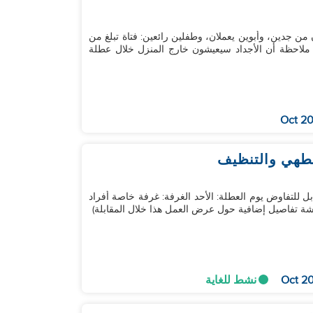
من جدين، وأبوين يعملان، وطفلين رائعين: فتاة تبلغ من
ي يبلغ من العمر 18 شهرًا. يرجى ملاحظة أن الأجداد سيعيشون خارج المنزل خلال عطلة
لطهي والتنظيف
830 قدم مربع الراتب: قابل للتفاوض يوم العطلة: الأحد الغرفة: غرفة خاصة أفراد
نشط للغاية