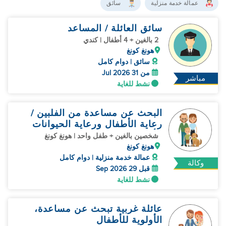
عمالة خدمة منزلية
سائق
سائق العائلة / المساعد
2 بالغين + 4 أطفال | كندي
هونغ كونغ
سائق | دوام كامل
من 31 Jul 2026
مباشر
نشط للغاية
البحث عن مساعدة من الفلبين /
رعاية الأطفال ورعاية الحيوانات
الأليفة
شخصين بالغين + طفل واحد | هونغ كونغ
هونغ كونغ
عمالة خدمة منزلية | دوام كامل
وكالة
قبل 29 Sep 2026
نشط للغاية
عائلة غربية تبحث عن مساعدة،
الأولوية للأطفال