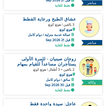
قبل 21 Sep 2026
مباشر
نشط للغاية
عشاق الطبخ ورعاية القطط
3 بالغين | هونغ كونغ
هونغ كونغ
عمالة خدمة منزلية | دوام كامل
قبل 21 Sep 2026
مباشر
نشط للغاية
زوجان صينيان - للمرة الأولى
يستأجران مساعداً للقيام بمهام
القيادة
2 بالغين + 3 أطفال | هونغ كونغ
هونغ كونغ
سائق | دوام كامل
وكالة
قبل 30 Sep 2026
نشط للغاية
عاجل: سيدة واحدة فقط