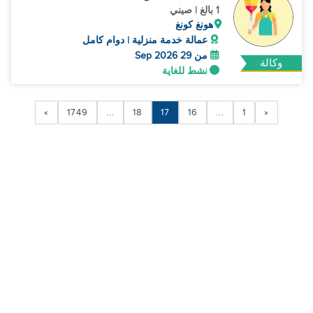
1 بالغ | صيني
هونغ كونغ
عمالة خدمة منزلية | دوام كامل
من 29 Sep 2026
وكالة
نشط للغاية
»
1749
...
18
17
16
...
1
«