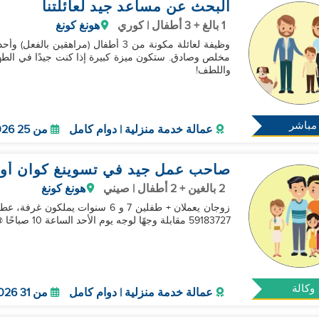
البحث عن مساعد جيد لعائلتنا
1 بالغ + 3 أطفال | كوري
هونغ كونغ
وظيفة لعائلة مكونة من 3 أطفال (مراه
مخلص وصادق. ستكون ميزة كبيرة إذا كنت جيدًا في الطه
واللطف!
مباشر
عمالة خدمة منزلية | دوام كامل
من 25 Aug 2026
صاحب عمل جيد في تسوينغ كوان أو
2 بالغين + 2 أطفال | صيني
هونغ كونغ
59183727 مقابلة وجهًا لوجه يوم الأحد الساعة 10 صباحًا @ وكالة مساعدين السوق
وكالة
عمالة خدمة منزلية | دوام كامل
من 31 Aug 2026