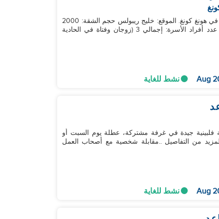
ونغ
يوم جيد، أبحث عن مساعد جيد في التنظيف ويكون حالياً في هونغ كونغ. الموقع: خليج ريبولس حجم الشقة: 2000
قدم مربع (يحتاج المساعد للعمل في طابق واحد فقط) عدد أفراد الأسرة: إجمالي 3 (زوجان وفتاة في الحادية
نشط للغاية
د
غ من العمر 12 عامًا، مع زميلة فلبينية جيدة في غرفة مشتركة، عطلة يوم السبت أو
حد، راتب عالي واتساب السيدة روكسي 59183727 لمزيد من التفاصيل ..مقابلة شخصية مع أصحاب العمل
نشط للغاية