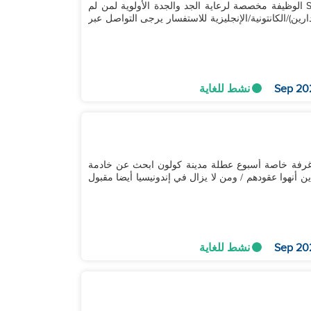
جدتي وجدي بصحة جيدة مشاركة عمل SM CECE INDO الوظيفة مخصصة لرعاية الجد والجدة الأولوية لمن لم
يذهبوا إلى هونغ كونغ من قبل يجيدون اللغة الصينية(الماندارين)/الكانتونية/الإنجليزية للاستفسار يرجى التواصل عبر
نشط للغاية
2 راشدين (كل العمل للرب العمل) 1 طفل (10 سنوات) غرفة خاصة أسبوع عطلة مدينة كولون ابحث عن خادمة
 أنهوا عقودهم / ومن لا يزال في إندونيسيا أيضا مقبول
نشط للغاية