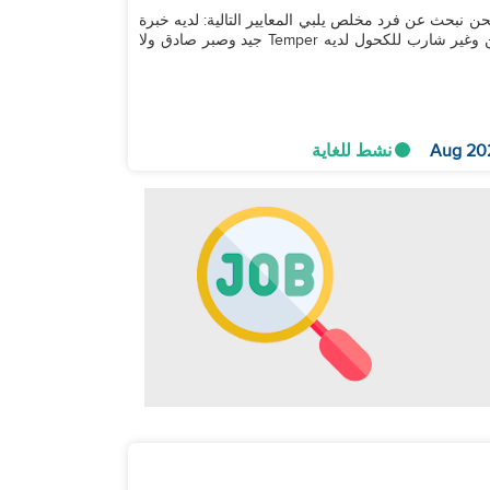
نحن ندعوكم بحرارة للتقديم على وظيفة مساعد منزلي. نحن نبحث عن فرد مخلص يلبي المعايير التالية: لديه خبرة
في رعاية المسنين لا يعاني من صعوبات مالية غير مدخن وغير شارب للكحول لديه Temper جيد وصبر صادق ولا
نشط للغاية