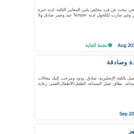
نحن ندعوكم بحرارة للتقديم على وظيفة مساعد منزلي. نحن نبحث عن فرد مخلص يلبي المعايير التالية: لديه خبرة
في رعاية المسنين لا يعاني من صعوبات مالية غير مدخن وغير شارب للكحول لديه Temper جيد وصبر صادق ولا
نشط للغاية
ة وصادقة
ل باللغة الإنجليزية، صادق، ودود ومرحب. إليك مجالات
ساعد: نطاق عمل المساعد الطفل/الأطفال/العمر: رعاية