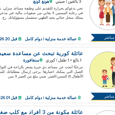
3 بالغين | صيني
هونغ كونغ
يمتلك سجل جنائي يجيد الطهي ستشمل مسؤولياتك: رع
مباشر
عمالة خدمة منزلية | دوام كامل
قبل 20 Aug 2026
عائلة كورية تبحث عن مساعدة سعيد
1 بالغ + 1 طفل | كوري
سنغافورة
مرحبًا! أبحث عن مساعد ذي خبرة يشعر بالراحة في التواص
العمل التي يمكنك اعتبارها؛ يرجى إرسال متطلباتك للم
الأطفال (1) المسن/العمر: صبي يبلغ من العمر 9 سن
مباشر
عمالة خدمة منزلية | دوام كامل
قبل 01 Sep 2026
عائلة مكونة من 3 أفراد مع كلب صغير