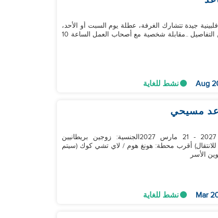
عد
من العمر 12 عامًا، مع زميلة فلبينية جيدة تتشارك الغرفة، عطلة يوم السبت أو الأحد،
راتب مرتفعواتساب الآنسة روكسي 59183727 لمزيد من التفاصيل ..مقابلة شخصية مع أصحاب العمل الساعة 10
نشط للغاية
اعد مسيحي
المرجع#: ★45260a72da375تاريخ البدء: 7 مارس 2027 - 21 مارس 2027الجنسية: زوجين بريطانيين
للانتقال) أقرب محطة: هونغ هوم / لاي تشي كوك (سيتم
نشط للغاية