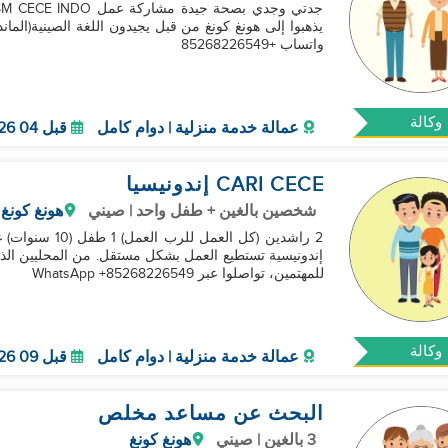
واتساب +85268226549
وكالة
عمالة خدمة منزلية | دوام كامل
قبل 04 Sep 2026
CARI CECE إندونيسيا
شخصين بالغين + طفل واحد | صيني
هونغ كونغ
إندونيسية تستطيع العمل بشكل مستقل. من المحليين الذين
للمهتمين، تواصلوا عبر WhatsApp +85268226549
وكالة
عمالة خدمة منزلية | دوام كامل
قبل 09 Sep 2026
البحث عن مساعد مخلص
3 بالغين | صيني
هونغ كونغ