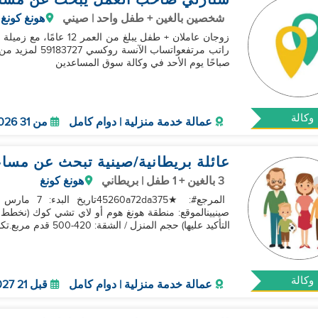
ستارلي صاحب العمل يبحث عن مسا
شخصين بالغين + طفل واحد | صيني
هونغ كونغ
زوجان عاملان + طفل يبلغ 
صباحًا يوم الأحد في وكالة سوق المساعدين
وكالة
عمالة خدمة منزلية | دوام كامل
من 31 Aug 2026
عائلة بريطانية/صينية تبحث عن مس
3 بالغين + 1 طفل | بريطاني
هونغ كونغ
صينيينالموقع: منطقة هونغ هوم أو لاي تشي كوك (نخطط 
التأكيد عليها) حجم المنزل / الشقة: 420-500 قدم مربع.تكوين الأسر
وكالة
عمالة خدمة منزلية | دوام كامل
قبل 21 Mar 2027