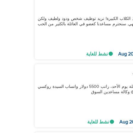
قين بالفعل) وأحد الكلاب الكبيرة! نريد توظيف شخص ودود ولطيف ولكن
ي. سنحترم مساعدنا كعضو في العائلة بالكثير من الحب
نشط للغاية
زوجان يعملان + طفلين 7 و 6 سنوات يملكون غرفة، عطلة يوم الأحد، راتب 5500 دولار واتساب السيدة روكسي
نشط للغاية