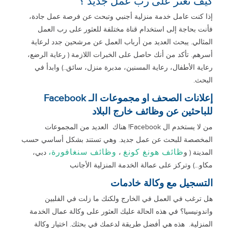
كيف تعثر على رب عمل جديد ؟
إذا كنت عامل خدمة منزلية أجنبي وتبحث عن فرصة عمل جادة،
فأنت بحاجة إلى استخدام قناة مختلفة للعثور على رب العمل
المثالي. يبحث العديد من أرباب العمل عن مرشحين جدد لرعاية
أسرهم. تأكد من أنك حاصل على الخبرات اللازمة ( رعاية الرضع،
رعاية الأطفال، رعاية المسنين، مدبرة منزل، سائق..) وابدأ في
البحث.
إعلانات الصحف او مجموعات الـ Facebook
للباحثين عن وظائف خارج البلاد
من لا يستخدم ال Facebook! هناك العديد من المجموعات
المخصصة للبحث عن عمل جديد. وهي تستند بشكل أساسي حسب
ظائف هونغ كونغ
وظائف سنغافورة،
المدينة ( و
،
دبي،
مكاو...) وتركز على عمالة الخدمة المنزلية الأجانب
التسجيل مع وكالة خادمات
هل ترغب في العمل في الخارج ولكنك ما زلت في الفلبين
واندونيسيا؟ في هذه الحالة عليك العثور على وكالة عمال الخدمة
المنزلية. هذه هي أفضل طريقة لدعمك في بحثك. اختيار وكالة