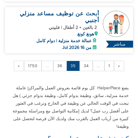
أبحث عن توظيف مساعد منزلي
أجنبي
2 بالغين + 2 أطفال | فلبيني
هونغ كونغ
عمالة خدمة منزلية | دوام كامل
مباشر
من 16 Jul 2026
»
1750
...
36
35
34
...
1
«
يضع HelperPlace كل يوم قائمة بعروض العمل والمراكز( عاملة
خدمة منزلية، سائق، وظيفة بدوام كامل، وظيفة بدوام جزئي..) هل
تبحث في الوقت الحالي عن وظيفة في الخارج وترغب في العثور
على أفضل رب عمل؟ لديك إمكانية التواصل مع ومراسلة مجموعة
كبيرة من أرباب العمل بالقرب منك ولديك الآن فرصة لتحصل على
وظيفة!