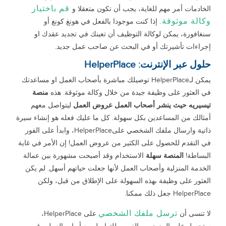
قم باختيار
الخادمات أمر مهم للغاية، يجب أن تكون متعقلا و
وكالة موثوقة.
إذا كنت موجودا بالفعل في هونغ كونغ أو
سنغافورة، يمكن لوكالة التوظيف أن تعينك في تجديد عقدك او
إجراءات تأشيرتك أو في البحث عن صاحب عمل جديد.
حلول عبر الإنترنت: HelperPlace
يمكن لـHelperPlace توصيلك مباشرة بأصحاب العمل او مساعدتك
في العثور على وظيفة جيدة من خلال وكالة موثوقة. هذه
منصة
تيسيريه حيث ينشر أصحاب العمل عروض العمل
ليتواصل معهم
أمثالك من المساعدين بكل سهولة. كل ما عليك فعله هو إنشاء سيرة
ذاتية وارسال ملفك الشخصي علىHelperPlace، وابدأ على الفور
في التقدم للحصول على الكثير من عروض العمل! إن الأمر في غاية
البساطة!
المنصة سهلة
الاستخدام وقد أصبحت مشهورة بين عمالة
الخدمة المنزلية وأصحاب العمل لأنها جعلت حياتهم أسهل. لم يكن
العثور على وظيفة بهذه السهولة على الإطلاق من قبل، ولكن
HelperPlace جعل ذلك ممكنا.
ترسل ملفك الشخصي
لا تنسى أن
على HelperPlace،