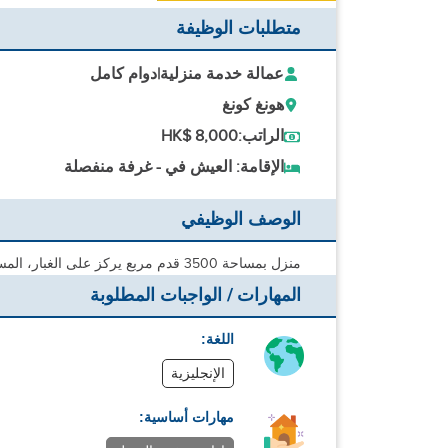
متطلبات الوظيفة
عمالة خدمة منزلية
|
دوام كامل
هونغ كونغ
الراتب:
HK$ 8,000
الإقامة: العيش في - غرفة منفصلة
الوصف الوظيفي
منزل بمساحة 3500 قدم مربع يركز على الغبار، المسح، التنظيف
المهارات / الواجبات المطلوبة
اللغة:
الإنجليزية
مهارات أساسية: