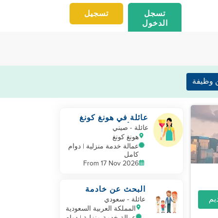
تسجل
تسجيل
الدخول
 وظيفة
عائلة في هونغ كونغ
لديها أطفال بالغين
عائلة
- صيني
هونغ كونغ
عمالة خدمة منزلية | دوام
كامل
From 17 Nov 2026
البحث عن خادمة
منزلية
عائلة
- سعودي
المملكة العربية السعودية