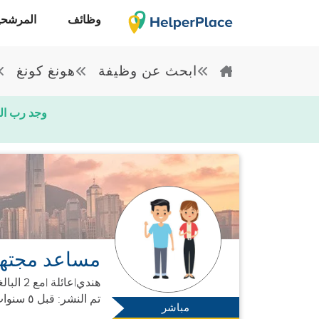
وظائف
المرشحي
ابحث عن وظيفة
هونغ كونغ
وجد رب ال
مساعد مجتهد
هندي
|
عائلة |
مع 2 البالغين
تم النشر: قبل ٥ سنوات
مباشر