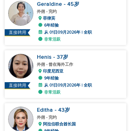
Geraldine
- 45
岁
外佣
- 完约
菲律宾
6年经验
从 01日09月2026年 | 全职
直接聘用
非常活跃
Henis
- 37
岁
外佣
- 曾在海外工作
印度尼西亚
9年经验
从 01日09月2026年 | 全职
直接聘用
非常活跃
Editha
- 43
岁
外佣
- 完约
阿拉伯联合酋长国