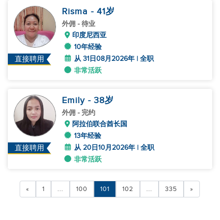
Risma
- 41
岁
外佣
- 待业
印度尼西亚
10年经验
从 31日08月2026年 | 全职
直接聘用
非常活跃
Emily
- 38
岁
外佣
- 完约
阿拉伯联合酋长国
13年经验
从 20日10月2026年 | 全职
直接聘用
非常活跃
«
1
...
100
101
102
...
335
»