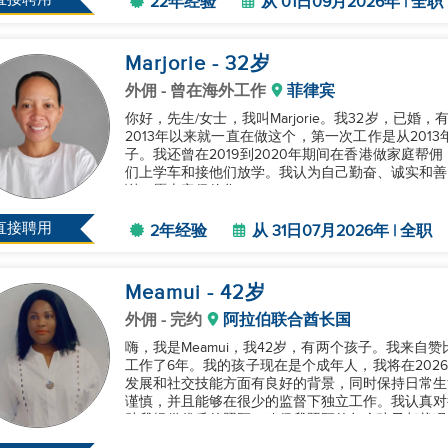
22年经验
从 01日09月2026年 | 全职
Marjorie
- 32
岁
外佣
- 曾在海外工作
菲律宾
你好，先生/女士，我叫Marjorie。我32岁，已
2013年以来就一直在做这个，第一次工作是从201
子。我还曾在2019到2020年期间在香港做家庭
们上学车和接他们放学。我认为自己勤奋、诚实和善
谢，愿上帝保佑您！...
直接聘用
2年经验
从 31日07月2026年 | 全职
Meamui
- 42
岁
外佣
- 完约
阿拉伯联合酋长国
嗨，我是Meamui，我42岁，有两个孩子。我来自
工作了6年。我的孩子现在是个成年人，我将在2026年7月31日完成
发展和社交技能方面有良好的背景，同时保持日常生
谨慎，并且能够在很少的监督下独立工作。我认真对
助我提供优质的照顾，确保我照顾的每个孩子都状况良好