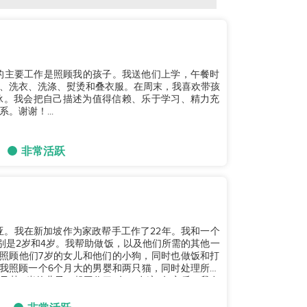
，我的主要工作是照顾我的孩子。我送他们上学，午餐时
、洗衣、洗涤、熨烫和叠衣服。在周末，我喜欢带孩
泳。我会把自己描述为值得信赖、乐于学习、精力充
谢谢！...
非常活跃
尼西亚。我在新加坡作为家政帮手工作了22年。我和一个
别是2岁和4岁。我帮助做饭，以及他们所需的其他一
照顾他们7岁的女儿和他们的小狗，同时也做饭和打
我照顾一个6个月大的男婴和两只猫，同时处理所有
其11岁的儿子一起工作了4年。在这4年之后，我在