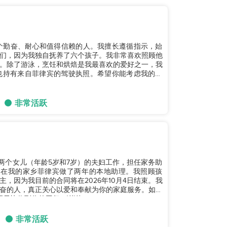
作一个勤奋、耐心和值得信赖的人。我擅长遵循指示，始
们，因为我独自抚养了六个孩子。我非常喜欢照顾他
。除了游泳，烹饪和烘焙是我最喜欢的爱好之一，我
也持有来自菲律宾的驾驶执照。希望你能考虑我的申
非常活跃
对有两个女儿（年龄5岁和7岁）的夫妇工作，担任家务助
，我在我的家乡菲律宾做了两年的本地助理。我照顾孩
，因为我目前的合同将在2026年10月4日结束。我
奋的人，真正关心以爱和奉献为你的家庭服务。如果
望尽快收到你的回复。谢谢！...
非常活跃