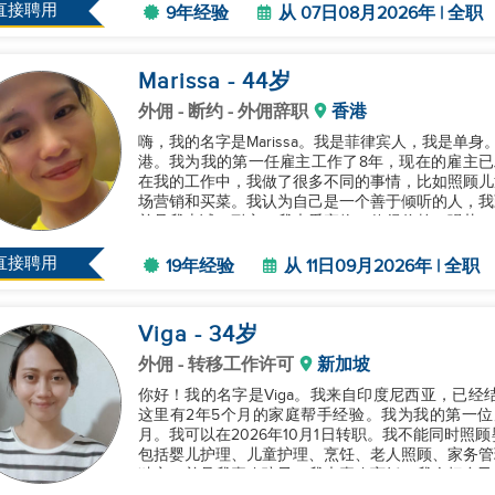
直接聘用
9年经验
从 07日08月2026年 | 全职
Marissa
- 44
岁
外佣
- 断约 - 外佣辞职
香港
嗨，我的名字是Marissa。我是菲律宾人，我是单身
港。我为我的第一任雇主工作了8年，现在的雇主已
在我的工作中，我做了很多不同的事情，比如照顾儿
场营销和买菜。我认为自己是一个善于倾听的人，我
并且我忠诚、耐心。我也爱宠物，值得信赖、强壮，
工作。我目前正在寻找新的...
直接聘用
19年经验
从 11日09月2026年 | 全职
Viga
- 34
岁
外佣
- 转移工作许可
新加坡
你好！我的名字是Viga。我来自印度尼西亚，已经
这里有2年5个月的家庭帮手经验。我为我的第一位
月。我可以在2026年10月1日转职。我不能同时
包括婴儿护理、儿童护理、烹饪、老人照顾、家务管
独立，并且我喜欢孩子。我也喜欢烹饪。我会把自己