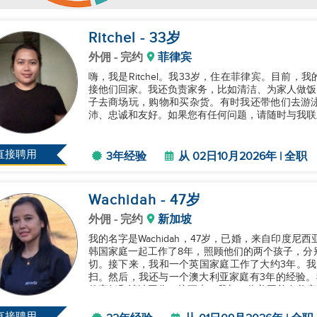
Ritchel
- 33
岁
外佣
- 完约
菲律宾
嗨，我是Ritchel。我33岁，住在菲律宾。目前
接他们回家。我还负责家务，比如清洁、为家人做饭
子去商场玩，购物和买杂货。有时我还带他们去游
沛、忠诚和友好。如果您有任何问题，请随时与我联系。
直接聘用
3年经验
从 02日10月2026年 | 全职
Wachidah
- 47
岁
外佣
- 完约
新加坡
我的名字是Wachidah，47岁，已婚，来自印度
韩国家庭一起工作了8年，照顾他们的两个孩子，分
切。接下来，我和一个英国家庭工作了大约3年。我
扫。然后，我还与一个澳大利亚家庭有3年的经验。
的烹饪和清洁工作。接下来，我与一位美国单身父亲及
泰国与一个比利时家庭共度...
直接聘用