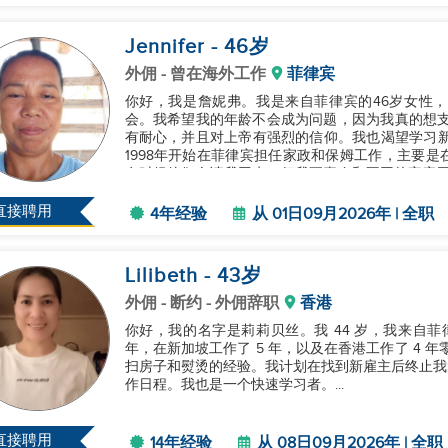
Jennifer
- 46
岁
外佣
- 曾在海外工作
菲律宾
你好，我是詹妮弗。我是来自菲律宾的46岁女性
会。我希望我的年龄不会成为问题，因为我真的想支持我的家庭和自己。
有耐心，并且对上帝有强烈的信仰。我也渴望学习新知
1998年开始在菲律宾担任家政和保姆工作，主要
有时候他们会请我回来，但我更喜欢和不同的家庭工作，以结识新的
海外工作，我很幸运地找到了一份...
直接聘用
4年经验
从 01日09月2026年 | 全职
Lilibeth
- 43
岁
外佣
- 断约 - 外佣辞职
香港
你好，我的名字是莉莉贝丝。我 44 岁，我来自菲律
年，在新加坡工作了 5 年，以及在香港工作了 4 年
扫房子和熨烫的经验。我计划在找到新雇主后终止我
作日程。我也是一个快速学习者。...
直接聘用
14年经验
从 08日09月2026年 | 全职