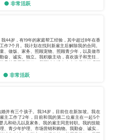
非常活跃
。我44岁，有19年的家庭帮工经验，其中超过8年在香
工作7个月。我计划在找到新雇主后解除我的合同。
童、做饭、家务、照顾宠物、照顾青少年，以及做市
勤奋、诚实、独立。我积极主动，喜欢孩子和烹饪，
并且总是愿意学习。我可以在没有太多监督的情况下
非常活跃
结婚并有三个孩子。我34岁，目前住在新加坡。我在
雇主工作了2年，目前和我的第二位雇主在一起5个
照顾婴儿和幼儿以及家务。我的雇主同意转职。我的技能
理、青少年护理、市场营销和购物。我勤奋、诚实、
描述为忠诚、有耐心、值得信赖，并愿意学习。我正