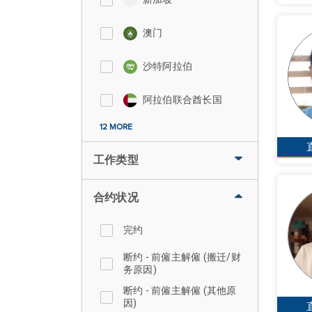
澳门
沙特阿拉伯
阿拉伯联合酋长国
12 MORE
工作类型
合约状况
完约
断约 - 前僱主解僱 (搬迁/财
务原因)
断约 - 前僱主解僱 (其他原
因)