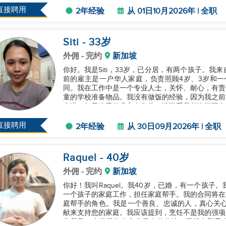
在寻找新的雇主，非常感谢能有机...
直接聘用
2年经验
从 01日10月2026年 | 全职
Siti
- 33
岁
外佣
- 完约
新加坡
你好。我是Siti，33岁，已分居，有两个孩子。
前的雇主是一户华人家庭，负责照顾4岁、3岁和一个
同。我在工作中是一个专业人士，关怀、耐心，有责
童的学校准备物品。我没有做饭的经验，因为我之前
食谱。如果这里的雇主有兴趣，请联系我并询问更多问
直接聘用
2年经验
从 30日09月2026年 | 全职
Raquel
- 40
岁
外佣
- 完约
新加坡
你好！我叫Raquel。我40岁，已婚，有一个孩
一个孩子的家庭工作，担任家庭帮手。我的合同将在2
庭帮手的角色。我是一个善良、忠诚的人，真心关心
献来支持您的家庭。我应该提到，烹饪不是我的强项
为我是一个基督复临安息日会的信徒，我想在那天去