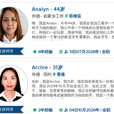
Analyn
- 44
岁
外佣
- 在家乡工作
菲律宾
嗨，我是Analyn，今年44岁。我喜欢把自己看
终尽力做到最好。我心中有一个特殊的位置留给孩子
们，和他们一起玩耍，阅读书籍。我还接送他们上学
相信保持一个整洁的家是非常重要的。我会开车，
请。谢谢，愿上帝保佑。...
直接聘用
6年经验
从 31日07月2026年 | 全职
Archie
- 31
岁
外佣
- 完约
香港
你好，我是Archie，我31岁。现在我在香港为一
理。我在2024年10月开始这份工作。在此之前
子，做饭，负责家里的购物。我正在积极寻找新的雇主
真的希望你能考虑雇佣我作为你的助手。我是一个勤
你有兴趣，请随时通过WhatsApp给我发消息。我希
直接聘用
2年经验
从 04日10月2026年 | 全职