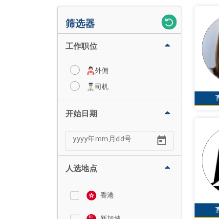
筛选器
工作职位
外佣
司机
开始日期
人选地点
香港
新加坡