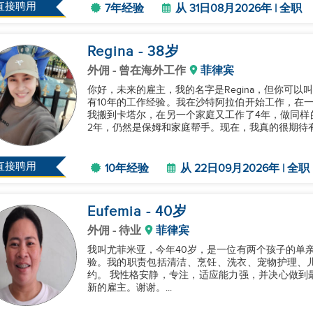
直接聘用
7年经验
从 31日08月2026年 | 全职
Regina
- 38
岁
外佣
- 曾在海外工作
菲律宾
你好，未来的雇主，我的名字是Regina，但你可以
有10年的工作经验。我在沙特阿拉伯开始工作，在
我搬到卡塔尔，在另一个家庭又工作了4年，做同样
2年，仍然是保姆和家庭帮手。现在，我真的很期待有
直接聘用
10年经验
从 22日09月2026年 | 全职
Eufemia
- 40
岁
外佣
- 待业
菲律宾
我叫尤菲米亚，今年40岁，是一位有两个孩子的单
验。我的职责包括清洁、烹饪、洗衣、宠物护理、
约。 我性格安静，专注，适应能力强，并决心做到最好。我能够很好地应对不同的情况，目前正在寻找
新的雇主。谢谢。...