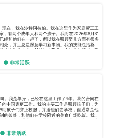
。现在，我在沙特阿拉伯。我在这里作为家庭帮工工
，有两个成年人和两个孩子。我将在2026年8月31
已经和他们在一起了，所以我在照顾婴儿方面有很多
相处，并且总是愿意学习新事物。我的技能包括婴儿
购物这样的杂务。我认为自己是一个好的倾听者，勤
非常活跃
自缅甸。我是单身，已经在这里工作了4年。我的合同在
个孩子的中国家庭工作。我的主要工作是照顾孩子们，为
帮助孩子们穿上校服，并送他们去学校，但通常是他
制的饭菜，和他们在学校附近的美食广场吃饭。我确
的晚餐，我们通常买食物或外出就餐。我会尽力做好家
非常活跃