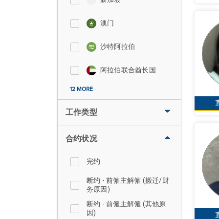
澳门
沙特阿拉伯
阿拉伯联合酋长国
12 MORE
工作类型
合约状况
完约
断约 - 前僱主解僱 (搬迁/财
务原因)
断约 - 前僱主解僱 (其他原
因)