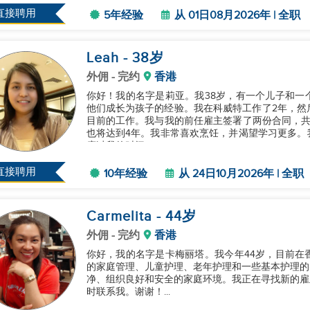
直接聘用
5年经验
从 01日08月2026年 | 全职
Leah
- 38
岁
外佣
- 完约
香港
你好！我的名字是莉亚。我38岁，有一个儿子和一
他们成长为孩子的经验。我在科威特工作了2年，然后在
目前的工作。我与我的前任雇主签署了两份合同，共
也将达到4年。我非常喜欢烹饪，并渴望学习更多。
度过我的时间。...
直接聘用
10年经验
从 24日10月2026年 | 全职
Carmelita
- 44
岁
外佣
- 完约
香港
你好，我的名字是卡梅丽塔。我今年44岁，目前在
的家庭管理、儿童护理、老年护理和一些基本护理的
净、组织良好和安全的家庭环境。我正在寻找新的雇
时联系我。谢谢！...