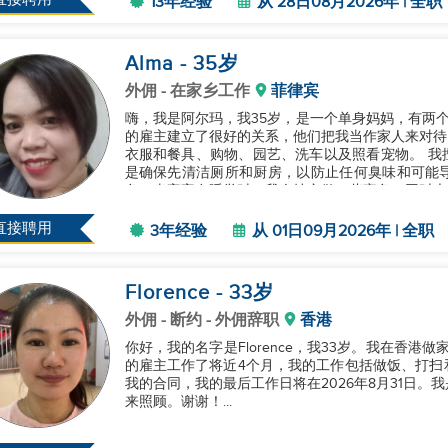
13年经验
从 28日08月2026年 | 全职
Alma
- 35
岁
外佣
- 在家乡工作
菲律宾
嗨，我是阿尔玛，我35岁，是一个单身妈妈，有两
的雇主建立了很好的关系，他们把我当作家人来对待
衣服和餐具、购物、园艺、洗车以及照看宠物。 我擅长照顾婴儿和孩子、烹饪以及保持一切清洁。我总
是确保先清洁厕所和厨房，以防止任何臭味和可能
务；当宝宝在睡觉时，我会抽空做一些家务，同时也
耐心以及可靠而感到自豪。我在寻找新的雇...
直接聘用
3年经验
从 01日09月2026年 | 全职
Florence
- 33
岁
外佣
- 断约 - 外佣辞职
香港
你好，我的名字是Florence，我33岁。我在香
的雇主工作了将近4个月，我的工作包括做饭、打扫
我的合同，我的最后工作日将在2026年8月31日
来照顾。谢谢！...