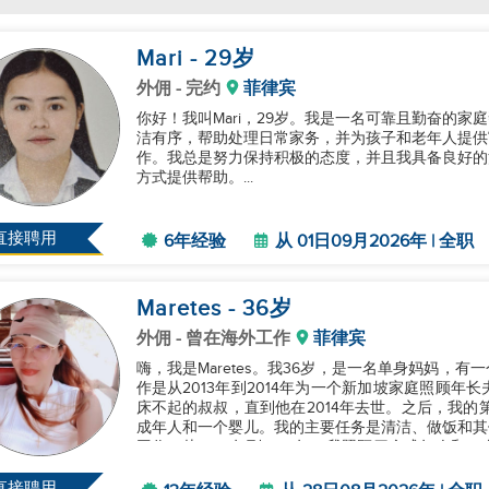
Mari
- 29
岁
外佣
- 完约
菲律宾
你好！我叫Mari，29岁。我是一名可靠且勤奋的
洁有序，帮助处理日常家务，并为孩子和老年人提供
作。我总是努力保持积极的态度，并且我具备良好的
方式提供帮助。...
直接聘用
6年经验
从 01日09月2026年 | 全职
Maretes
- 36
岁
外佣
- 曾在海外工作
菲律宾
嗨，我是Maretes。我36岁，是一名单身妈妈，
作是从2013年到2014年为一个新加坡家庭照顾
床不起的叔叔，直到他在2014年去世。之后，我的第
成年人和一个婴儿。我的主要任务是清洁、做饭和其
工作，从2015年到2018年，我照顾四个成年人
候帮助照...
直接聘用