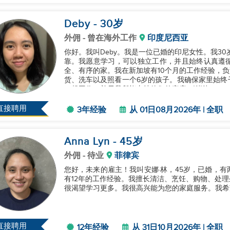
Deby
- 30
岁
外佣
- 曾在海外工作
印度尼西亚
你好。我叫Deby。我是一位已婚的印尼女性。我3
靠。我愿意学习，可以独立工作，并且始终认真遵
全、有序的家。我在新加坡有10个月的工作经验，
货、洗车以及照看一个6岁的孩子。我确保家里始终
一起工作，并尽我所能支持他们的家庭。谢谢。...
直接聘用
3年经验
从 01日08月2026年 | 全职
Anna Lyn
- 45
岁
外佣
- 待业
菲律宾
您好，未来的雇主！我叫安娜·林，45岁，已婚，
有12年的工作经验。我擅长清洁、烹饪、购物、处
很渴望学习更多。我很高兴能为您的家庭服务。我希望
直接聘用
12年经验
从 31日10月2026年 | 全职