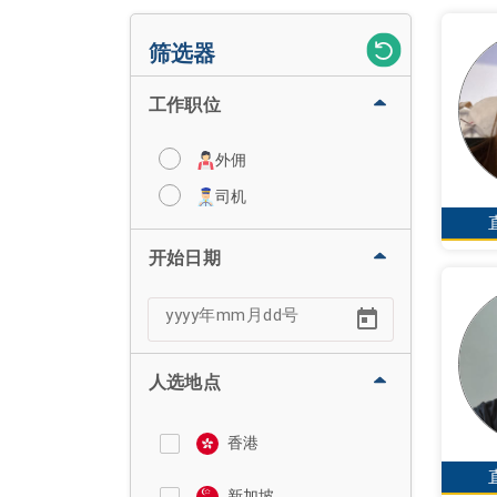
筛选器
工作职位
外佣
司机
开始日期
人选地点
香港
新加坡