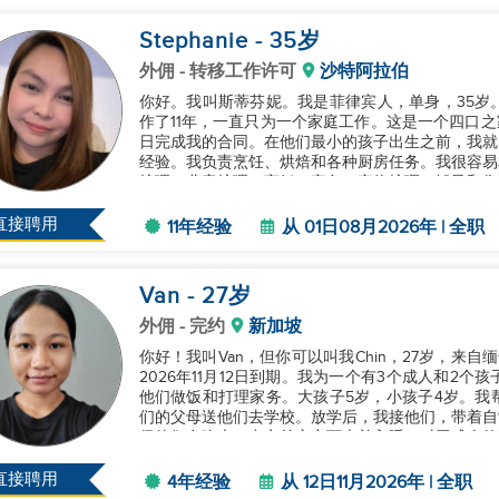
Stephanie
- 35
岁
外佣
- 转移工作许可
沙特阿拉伯
你好。我叫斯蒂芬妮。我是菲律宾人，单身，35岁
作了11年，一直只为一个家庭工作。这是一个四口之家
日完成我的合同。在他们最小的孩子出生之前，我就
经验。我负责烹饪、烘焙和各种厨房任务。我很容易
护理、儿童护理、烹饪、家务、宠物护理、辅导和像
奋，诚实，独立，真的很喜欢孩子和...
直接聘用
11年经验
从 01日08月2026年 | 全职
Van
- 27
岁
外佣
- 完约
新加坡
你好！我叫Van，但你可以叫我Chin，27岁，来
2026年11月12日到期。我为一个有3个成人和2
他们做饭和打理家务。大孩子5岁，小孩子4岁。我
们的父母送他们去学校。放学后，我接他们，带着自
保他们在晚上10点之前安定下来并入睡。对于成人
务，尽管我可能会慢一些...
直接聘用
4年经验
从 12日11月2026年 | 全职