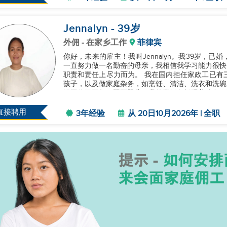
Jennalyn
- 39
岁
外佣
- 在家乡工作
菲律宾
你好，未来的雇主！我叫Jennalyn。我39岁，
一直努力做一名勤奋的母亲，我相信我学习能力很快
职责和责任上尽力而为。 我在国内担任家政工已有
孩子，以及做家庭杂务，如烹饪、清洁、洗衣和洗碗
姆工作了三年，照顾婴儿。我的责任包括喂养他们、
们服用维生素和药物、唱摇篮曲，...
直接聘用
3年经验
从 20日10月2026年 | 全职