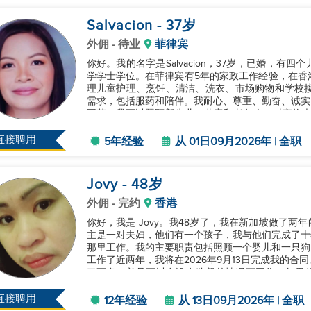
Salvacion
- 37
岁
外佣
- 待业
菲律宾
你好。我的名字是Salvacion，37岁，已婚，
学学士学位。在菲律宾有5年的家政工作经验，在香
理儿童护理、烹饪、清洁、洗衣、市场购物和学校接
需求，包括服药和陪伴。我耐心、尊重、勤奋、诚实
国菜。我可以照顾新生儿、儿童和老年人，对宠物也
年合同。感谢你考虑我。...
直接聘用
5年经验
从 01日09月2026年 | 全职
Jovy
- 48
岁
外佣
- 完约
香港
你好，我是 Jovy。我48岁了，我在新加坡做了两
主是一对夫妇，他们有一个孩子，我与他们完成了十
那里工作。我的主要职责包括照顾一个婴儿和一只狗
工作了近两年，我将在2026年9月13日完成我的
习更多，并且可以在没有监督的情况下工作。如果你有兴
望尽快收到你的回复...
直接聘用
12年经验
从 13日09月2026年 | 全职