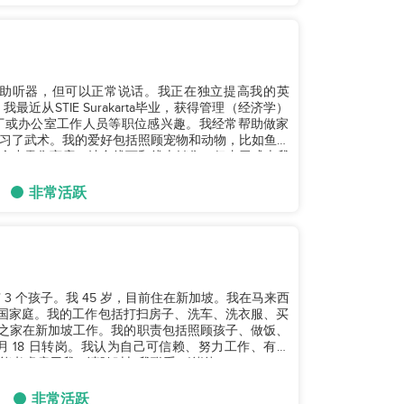
使用助听器，但可以正常说话。我正在独立提高我的英
从STIE Surakarta毕业，获得管理（经济学）
丁或办公室工作人员等职位感兴趣。我经常帮助做家
习了武术。我的爱好包括照顾宠物和动物，比如鱼、
个小零售商店，结合线下和线上销售，但由于成本我
非常活跃
 3 个孩子。我 45 岁，目前住在新加坡。我在马来西
随一个中国家庭。我的工作包括打扫房子、洗车、洗衣服、买
四口之家在新加坡工作。我的职责包括照顾孩子、做饭、
 月 18 日转岗。我认为自己可信赖、努力工作、有耐
考虑雇用我。请随时与我联系。谢谢。...
非常活跃