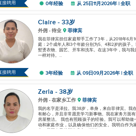
直接聘用
0年经验
从 25日11月2026年 | 全职
Claire
- 33
岁
外佣
- 待业
菲律宾
我在菲律宾担任家庭帮手工作了3年，从2018年6月1
庭：2个成年人和3个年龄分别为5、4和2岁的孩子
熨烫衣物、园艺、开车和洗车。在这3年中，我与我
一样对待。...
直接聘用
3年经验
从 09日09月2026年 | 全职
Zerla
- 38
岁
外佣
- 在家乡工作
菲律宾
我的名字是泽拉。我38岁，单身，来自菲律宾。我
有耐心，并且非常愿意学习新事物。我在家务方面有
房屋整洁。 我也有照顾孩子的经验。我可以帮助做一些事情，比如洗澡、喂食、准备餐点、协助学校活
动和家庭作业，以及确保他们的安全。我明白作为
化。我正在寻找新的雇主。谢谢。...