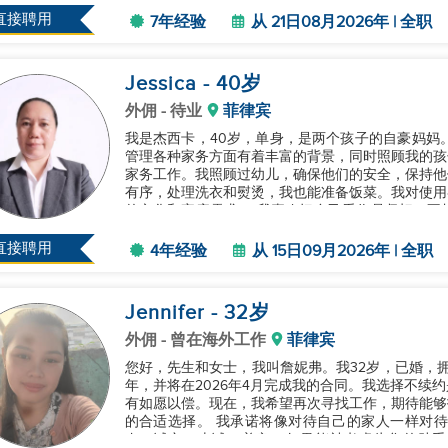
直接聘用
7年经验
从 21日08月2026年 | 全职
Jessica
- 40
岁
外佣
- 待业
菲律宾
我是杰西卡，40岁，单身，是两个孩子的自豪妈妈
管理各种家务方面有着丰富的背景，同时照顾我的孩
家务工作。我照顾过幼儿，确保他们的安全，保持他
有序，处理洗衣和熨烫，我也能准备饭菜。我对使用
的文化和家庭需求。 我喜欢把自己看作是坚韧、不
在海外工作多年的承诺真正体现了我的强烈...
直接聘用
4年经验
从 15日09月2026年 | 全职
Jennifer
- 32
岁
外佣
- 曾在海外工作
菲律宾
您好，先生和女士，我叫詹妮弗。我32岁，已婚，拥
年，并将在2026年4月完成我的合同。我选择不续
有如愿以偿。现在，我希望再次寻找工作，期待能够
的合适选择。 我承诺将像对待自己的家人一样对待您们的家庭，并在工作中付出我的最佳努力。我勤
奋、诚实、忠诚、善良。如果能被考虑为您的助手