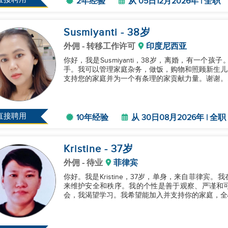
2年经验
从 05日12月2026年 | 全职
Susmiyanti
- 38
岁
外佣
- 转移工作许可
印度尼西亚
你好，我是Susmiyanti，38岁，离婚，有一个
手。我可以管理家庭杂务，做饭，购物和照顾新生儿
支持您的家庭并为一个有条理的家贡献力量。谢谢。..
直接聘用
10年经验
从 30日08月2026年 | 全职
Kristine
- 37
岁
外佣
- 待业
菲律宾
你好。我是Kristine，37岁，单身，来自菲律
来维护安全和秩序。我的个性是善于观察、严谨和
会，我渴望学习。我希望能加入并支持你的家庭，全心