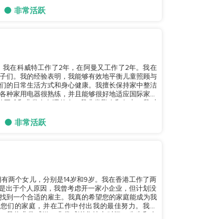
非常活跃
。我在科威特工作了2年，在阿曼又工作了2年。我在
子们。我的经验表明，我能够有效地平衡儿童照顾与
们的日常生活方式和身心健康。我擅长保持家中整洁
各种家用电器很熟练，并且能够很好地适应国际家庭
怕困难和非常有条理的人。我非常勤奋和努力。我对
非常活跃
有两个女儿，分别是14岁和9岁。我在香港工作了两
约是出于个人原因，我曾考虑开一家小企业，但计划没
找到一个合适的雇主。我真的希望您的家庭能成为我
，我将非常感激。非常感谢您抽出时间，先生和女