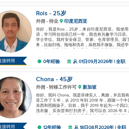
Rois
- 25
岁
外佣
- 待业
印度尼西亚
你好，我是Rois，25岁，来自印度尼西亚。我
语，学习阿拉伯语已经一年，我也有兴趣学习日语。我最近
学士学位。我对安全保卫、管家、仓库管理员、园
务，比如扫地、拖地和洗衣，虽然我不做饭。我还学
鸡、鸟、鸭和山羊。几个月前，我和父亲尝试建立一
们暂停了这个项目。...
直接聘用
0年经验
从 01日09月2026年 | 全职
Chona
- 45
岁
外佣
- 转移工作许可
新加坡
你好。我叫 Chona。我是菲律宾人，离婚，并且我有
亚工作了 5 年，从 2013 年到 2018 年，跟
东西和照顾孩子。目前，我于 2019 年起为一个
洗衣服、买杂货和打扫房子。我可以在 2026 年 8
心、善于倾听，并且我总是愿意学习更多。我希望你能
直接聘用
12年经验
从 18日08月2026年 | 全职