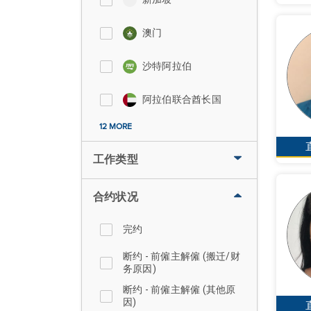
澳门
沙特阿拉伯
阿拉伯联合酋长国
12 MORE
工作类型
合约状况
完约
断约 - 前僱主解僱 (搬迁/财
务原因)
断约 - 前僱主解僱 (其他原
因)