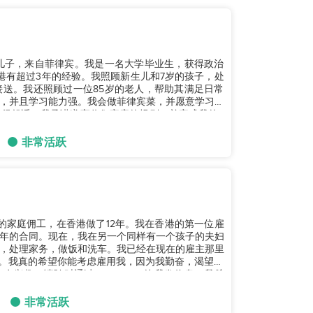
有四个儿子，来自菲律宾。我是一名大学毕业生，获得政治
港有超过3年的经验。我照顾新生儿和7岁的孩子，处
送。我还照顾过一位85岁的老人，帮助其满足日常
，并且学习能力强。我会做菲律宾菜，并愿意学习中
很舒适。我承诺遵守你们家庭的规则，并完成我的2
非常活跃
年的家庭佣工，在香港做了12年。我在香港的第一位雇
年的合同。现在，我在另一个同样有一个孩子的夫妇
，处理家务，做饭和洗车。我已经在现在的雇主那里
合同。我真的希望你能考虑雇用我，因为我勤奋，渴望学
趣，请随时通过 WhatsApp 给我发信息。我希
非常活跃