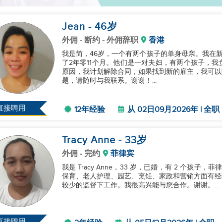
Jean
- 46
岁
外佣
- 断约 - 外佣辞职
香港
我是简，46岁，一个有两个孩子的单身母亲。我在
了2年零11个月。他们是一对夫妇，有两个孩子，
原因，我计划解除合同，如果找到新的雇主，我可以
题，请随时与我联系。谢谢！...
直接聘用
12年经验
从 02日09月2026年 | 全职
Tracy Anne
- 33
岁
外佣
- 完约
菲律宾
我是 Tracy Anne，33 岁，已婚，有 2 个
保育、老人护理、园艺、烹饪、家政和营销方面有经
较少的监督下工作。我很高兴能与您合作。谢谢。...
直接聘用