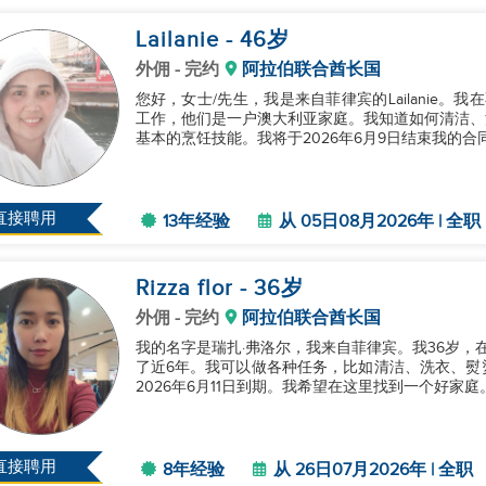
Lailanie
- 46
岁
外佣
- 完约
阿拉伯联合酋长国
您好，女士/先生，我是来自菲律宾的Lailanie。
工作，他们是一户澳大利亚家庭。我知道如何清洁、
基本的烹饪技能。我将于2026年6月9日结束我的合同
直接聘用
13年经验
从 05日08月2026年 | 全职
Rizza flor
- 36
岁
外佣
- 完约
阿拉伯联合酋长国
我的名字是瑞扎·弗洛尔，我来自菲律宾。我36岁，
了近6年。我可以做各种任务，比如清洁、洗衣、熨
2026年6月11日到期。我希望在这里找到一个好家庭。
直接聘用
8年经验
从 26日07月2026年 | 全职