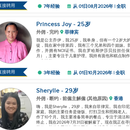
直接聘用
7年经验
从 01日08月2026年 | 全职
Princess Joy
- 25
岁
外佣
- 完约
菲律宾
我是公主乔伊，我25岁，我单身，但有一个2岁大
徒，我在家中排第四，我有三个兄弟和四个姐妹。
作，并拥有NCII证书。我在罗哈斯伊莎贝拉担任保姆和
月），主要专注于儿童护理。我持有面包和糕点制作的
一定技能。...
直接聘用
3年经验
从 01日10月2026年 | 全职
Sherylle
- 29
岁
外佣
- 断约 - 前僱主解僱 (其他原因)
香港
嗨，我是Sherylle，29岁，我来自菲律宾。我
家庭。我的主要任务是做饭、打扫卫生和照顾老人。
作了10个月。我主要准备简单的餐点，专注于清洁
终止，我在2026年7月31日被解雇了。现在我正
学习，并致力于做好我的工作，遵循雇主的指示。我