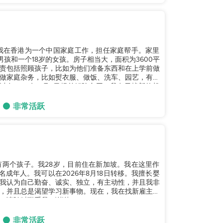
我在香港为一个中国家庭工作，担任家庭帮手。家里
孩和一个18岁的女孩。房子相当大，面积为3600平
责包括照顾孩子，比如为他们准备东西和在上学前做
做家庭杂务，比如熨衣服、做饭、洗车、园艺，有时
以在2026年11月4日提前解除合同。我在寻找新的机
非常活跃
两个孩子。我28岁，目前住在新加坡。我在这里作
成年人。我可以在2026年8月18日转移。我擅长婴
我认为自己勤奋、诚实、独立，有主动性，并且我非
，并且总是渴望学习新事物。现在，我在找新雇主，
请随时联系我。谢谢。...
非常活跃