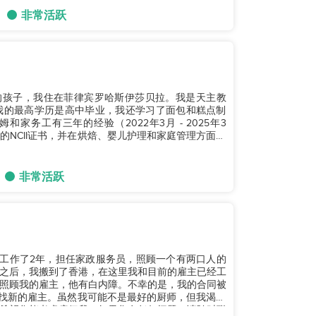
非常活跃
的孩子，我住在菲律宾罗哈斯伊莎贝拉。我是天主教
我的最高学历是高中毕业，我还学习了面包和糕点制
家务工有三年的经验（2022年3月 - 2025年3
NCII证书，并在烘焙、婴儿护理和家庭管理方面有
非常活跃
在印尼工作了2年，担任家政服务员，照顾一个有两口人的
之后，我搬到了香港，在这里我和目前的雇主已经工
和照顾我的雇主，他有白内障。不幸的是，我的合同被
在寻找新的雇主。虽然我可能不是最好的厨师，但我渴望
希望您能考虑雇佣我。如果您有任何问题，请随时联