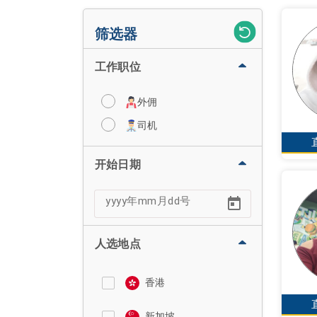
筛选器
工作职位
外佣
司机
开始日期
人选地点
香港
新加坡