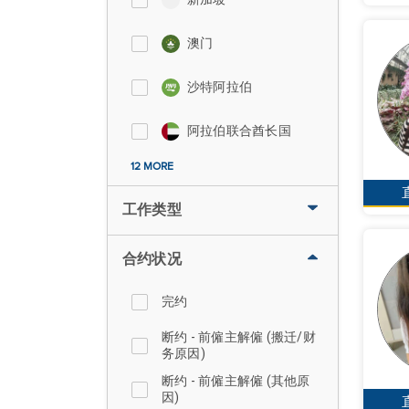
澳门
沙特阿拉伯
阿拉伯联合酋长国
12 MORE
工作类型
合约状况
完约
断约 - 前僱主解僱 (搬迁/财
务原因)
断约 - 前僱主解僱 (其他原
因)