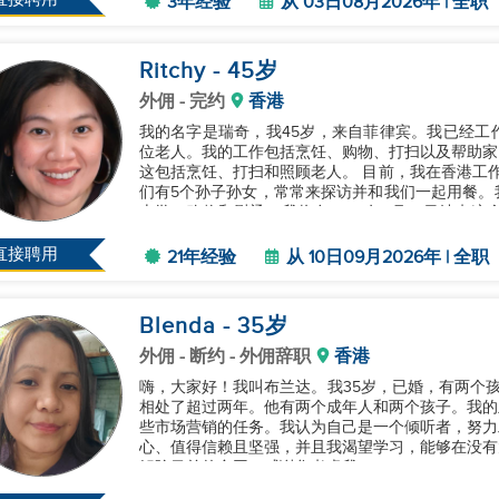
3年经验
从 03日08月2026年 | 全职
Ritchy
- 45
岁
外佣
- 完约
香港
我的名字是瑞奇，我45岁，来自菲律宾。我已经工作
位老人。我的工作包括烹饪、购物、打扫以及帮助家
这包括烹饪、打扫和照顾老人。 目前，我在香港工作
们有5个孙子孙女，常常来探访并和我们一起用餐。
上学、购物和熨烫。我将在2026年9月10日结束
工作。我相信开放和诚实，...
直接聘用
21年经验
从 10日09月2026年 | 全职
Blenda
- 35
岁
外佣
- 断约 - 外佣辞职
香港
嗨，大家好！我叫布兰达。我35岁，已婚，有两个
相处了超过两年。他有两个成年人和两个孩子。我的
些市场营销的任务。我认为自己是一个倾听者，努力
心、值得信赖且坚强，并且我渴望学习，能够在没有
解除目前的合同。感谢您考虑我！...