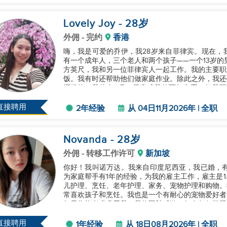
Lovely Joy
- 28
岁
外佣
- 完约
香港
嗨，我是可爱的乔伊，我28岁来自菲律宾。现在，
有一个成年人，三个老人和两个孩子——一个13岁的男
方英尺，我和另一位菲律宾人一起工作。我的主要职
饭。我有时还帮助他们做家庭作业。除此之外，我还
还烘焙。我将在11月12日完成我的两年合同，但我可
会，非常感激你的考虑。...
直接聘用
2年经验
从 04日11月2026年 | 全职
Novanda
- 28
岁
外佣
- 转移工作许可
新加坡
你好！我叫诺万达。我来自印度尼西亚，我已婚，有
为家庭帮手有1年的经验，为我的雇主工作，雇主是1名
儿护理、烹饪、老年护理、家务、宠物护理和购物。
常喜欢孩子和烹饪。我也是一个有耐心的宠物爱好者
如果您能考虑雇用我，我将不胜感激。如有任何问题，
直接聘用
1年经验
从 18日08月2026年 | 全职