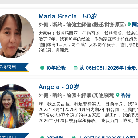
Maria Gracia
- 50
岁
外佣
- 断约 - 前僱主解僱 (搬迁/财务原因)
阿
大家好！我叫玛丽亚，但您可以叫我格雷斯。我来自
活了12年。我有10年的经验，作为家庭帮手和保姆为家庭工作。 我在上一家雇主那
他们家有4口人，两个成年人和两个孩子。他们刚刚搬
的消息。谢谢您！...
直接聘用
10年经验
从 06日08月2026年 | 全职
Angela
- 30
岁
外佣
- 断约 - 前僱主解僱 (其他原因)
香港
嗨，我是安吉拉。我是菲律宾人，目前单身。我30
2023年4月到2025年4月的为期2年的合同，但
有2名成人和3个孩子的中国家庭一起工作。我的职
2026年7月29日被解雇和释放。 我认为自己诚实、勤奋，我真的很喜欢和孩子在一起。我目前正在寻找
新的雇主，希望你能考虑雇用我。如果你有任何问题，
直接聘用