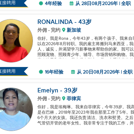
直接聘用
4年经验
从 28日08月2026年 | 全职
RONALINDA
- 43
岁
外佣
- 完约
新加坡
你好。我是Rona，今年43岁，有两个孩子。我来
以在2026年8月转职。我的雇主将搬到马来西亚，
人，诚实，并渴望学习新事物来帮助你的家。我可以
照顾宠物、照顾青少年、辅导、市场营销和购物。我
喜欢孩子和烹饪。我也很有耐心，是一个爱护宠物的
找一个新雇主，如果你能考虑我，...
直接聘用
16年经验
从 20日08月2026年 | 全职
Emelyn
- 39
岁
外佣
- 完约
菲律宾
你好，我是埃梅琳。我来自菲律宾，今年39岁。我
是在巴林，2018年至2023年我在那里工作了5年
6个月大的女孩。我还负责清洁、洗衣和熨烫。之后
气管切开管的老年女性。我非常专注于我的工作，并始