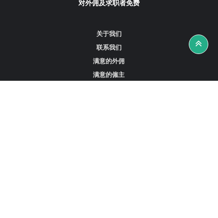
对外佣及求职者免费
关于我们
联系我们
满意的外佣
满意的僱主
攻略资讯
工作招聘
寻找外佣、女佣或司机
寻找外佣中介
寻找香港外佣
新加坡可用的家庭佣工
阿联酋迪拜的全职女佣
在沙特阿拉伯招聘家庭佣工