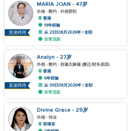
MARIA JOAN
- 47
岁
外佣
- 断约 - 外佣辞职
香港
19年经验
从 23日08月2026年 | 全职
直接聘用
非常活跃
Analyn
- 27
岁
外佣
- 断约 - 前僱主解僱 (搬迁/财务原因)
香港
6年经验
从 09日08月2026年 | 全职
直接聘用
非常活跃
Divine Grace
- 29
岁
外佣
- 待业
菲律宾