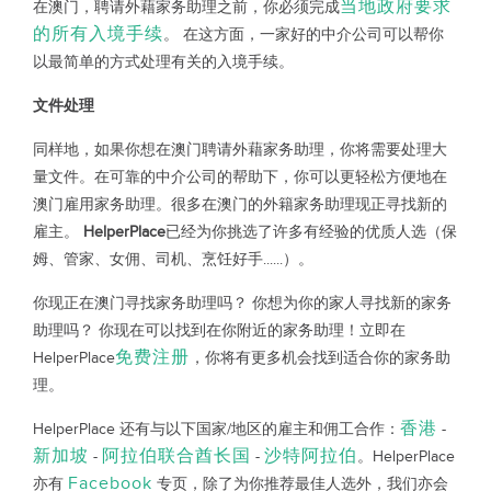
当地政府要求
在澳门，聘请外藉家务助理之前，你必须完成
的所有入境手续
。 在这方面，一家好的中介公司可以帮你
以最简单的方式处理有关的入境手续。
文件处理
同样地，如果你想在澳门聘请外藉家务助理，你将需要处理大
量文件。在可靠的中介公司的帮助下，你可以更轻松方便地在
澳门雇用家务助理。很多在澳门的外籍家务助理现正寻找新的
雇主。
HelperPlace
已经为你挑选了许多有经验的优质人选（保
姆、管家、女佣、司机、烹饪好手......）。
你现正在澳门寻找家务助理吗？ 你想为你的家人寻找新的家务
助理吗？ 你现在可以找到在你附近的家务助理！立即在
免费注册
HelperPlace
，你将有更多机会找到适合你的家务助
理。
香港
HelperPlace 还有与以下国家/地区的雇主和佣工合作：
-
新加坡
阿拉伯联合酋长国
沙特阿拉伯
-
-
。HelperPlace
Facebook
亦有
专页，除了为你推荐最佳人选外，我们亦会