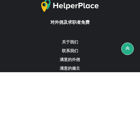
对外佣及求职者免费
关于我们
联系我们
满意的外佣
满意的僱主
攻略资讯
工作招聘
寻找外佣、女佣或司机
寻找外佣中介
寻找香港外佣
新加坡可用的家庭佣工