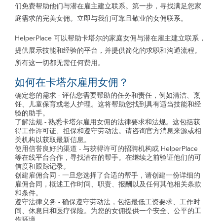
们免费帮助他们与潜在雇主建立联系。第一步，寻找满足您家
庭需求的完美女佣。立即与我们可靠且敬业的女佣联系。
HelperPlace 可以帮助卡塔尔的家庭女佣与潜在雇主建立联系，
提供展示技能和经验的平台，并提供简化的求职和沟通流程。
所有这一切都无需任何费用。
如何在卡塔尔雇用女佣？
确定您的需求 - 评估您需要帮助的任务和责任，例如清洁、烹
饪、儿童保育或老人护理。这将帮助您找到具有适当技能和经
验的助手。
了解法规 - 熟悉卡塔尔雇用女佣的法律要求和法规。这包括获
得工作许可证、担保和遵守劳动法。请咨询官方消息来源或相
关机构以获取最新信息。
使用信誉良好的渠道 - 与获得许可的招聘机构或 HelperPlace
等在线平台合作，寻找潜在的帮手。在继续之前验证他们的可
信度和跟踪记录。
创建雇佣合同 - 一旦您选择了合适的帮手，请创建一份详细的
雇佣合同，概述工作时间、职责、报酬以及任何其他相关条款
和条件。
遵守法律义务 - 确保遵守劳动法，包括最低工资要求、工作时
间、休息日和医疗保险。为您的女佣提供一个安全、公平的工
作环境。