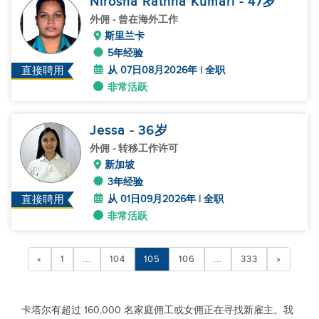
Nirosha Rathna Kumari
- 47
岁
外佣
- 曾在海外工作
斯里兰卡
5年经验
从 07日08月2026年 | 全职
直接聘用
非常活跃
Jessa
- 36
岁
外佣
- 转移工作许可
新加坡
3年经验
从 01日09月2026年 | 全职
直接聘用
非常活跃
«
1
...
104
105
106
...
333
»
卡塔尔有超过 160,000 名家庭佣工或女佣正在寻找新雇主。我