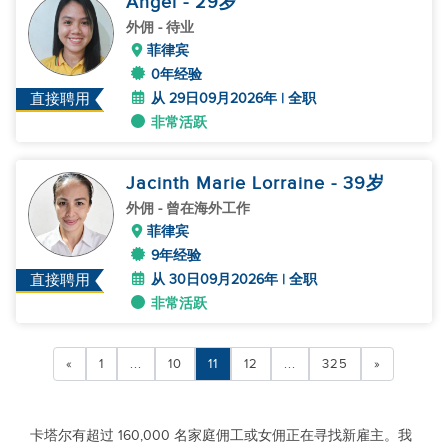
Angel
- 29
岁
外佣
- 待业
菲律宾
0年经验
从 29日09月2026年 | 全职
直接聘用
非常活跃
Jacinth Marie Lorraine
- 39
岁
外佣
- 曾在海外工作
菲律宾
9年经验
从 30日09月2026年 | 全职
直接聘用
非常活跃
«
1
...
10
11
12
...
325
»
卡塔尔有超过 160,000 名家庭佣工或女佣正在寻找新雇主。我