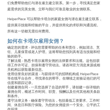
们免费帮助他们与潜在雇主建立联系。第一步，寻找满足您家
庭需求的完美女佣。立即与我们可靠且敬业的女佣联系。
HelperPlace 可以帮助卡塔尔的家庭女佣与潜在雇主建立联系，
提供展示技能和经验的平台，并提供简化的求职和沟通流程。
所有这一切都无需任何费用。
如何在卡塔尔雇用女佣？
确定您的需求 - 评估您需要帮助的任务和责任，例如清洁、烹
饪、儿童保育或老人护理。这将帮助您找到具有适当技能和经
验的助手。
了解法规 - 熟悉卡塔尔雇用女佣的法律要求和法规。这包括获
得工作许可证、担保和遵守劳动法。请咨询官方消息来源或相
关机构以获取最新信息。
使用信誉良好的渠道 - 与获得许可的招聘机构或 HelperPlace
等在线平台合作，寻找潜在的帮手。在继续之前验证他们的可
信度和跟踪记录。
创建雇佣合同 - 一旦您选择了合适的帮手，请创建一份详细的
雇佣合同，概述工作时间、职责、报酬以及任何其他相关条款
和条件。
遵守法律义务 - 确保遵守劳动法，包括最低工资要求、工作时
间、休息日和医疗保险。为您的女佣提供一个安全、公平的工
作环境。