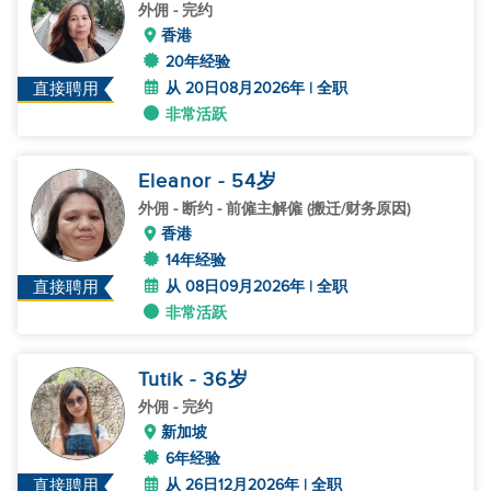
外佣
- 完约
香港
20年经验
从 20日08月2026年 | 全职
直接聘用
非常活跃
Eleanor
- 54
岁
外佣
- 断约 - 前僱主解僱 (搬迁/财务原因)
香港
14年经验
从 08日09月2026年 | 全职
直接聘用
非常活跃
Tutik
- 36
岁
外佣
- 完约
新加坡
6年经验
从 26日12月2026年 | 全职
直接聘用